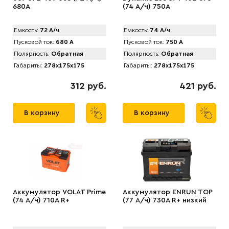
680A
(74 А/ч) 750A
Емкость:
72 А/ч
Емкость:
74 А/ч
Пусковой ток:
680 А
Пусковой ток:
750 А
Полярность:
Обратная
Полярность:
Обратная
Габариты:
278x175x175
Габариты:
278x175x175
312 руб.
421 руб.
В корзину
В корзину
Аккумулятор VOLAT Prime
Аккумулятор ENRUN TOP
(74 А/ч) 710A R+
(77 А/ч) 730A R+ низкий