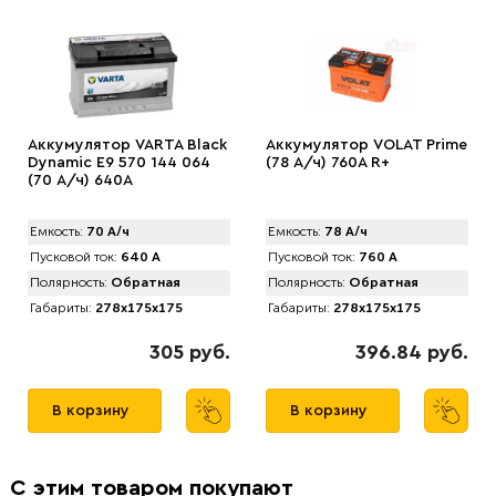
Аккумулятор VARTA Black
Аккумулятор VOLAT Prime
Dynamic E9 570 144 064
(78 А/ч) 760A R+
(70 А/ч) 640А
Емкость:
70 А/ч
Емкость:
78 А/ч
Пусковой ток:
640 А
Пусковой ток:
760 А
Полярность:
Обратная
Полярность:
Обратная
Габариты:
278x175x175
Габариты:
278x175x175
305 руб.
396.84 руб.
В корзину
В корзину
С этим товаром покупают