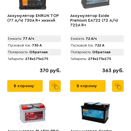
Аккумулятор ENRUN TOP
Аккумулятор Exide
(77 А/ч) 730A R+ низкий
Premium EA722 (72 А/ч)
722A R+
Емкость:
77 А/ч
Емкость:
72 А/ч
Пусковой ток:
730 А
Пусковой ток:
722 А
Полярность:
Обратная
Полярность:
Обратная
Габариты:
278x175x175
Габариты:
278x175x175
370 руб.
363 руб.
В корзину
В корзину