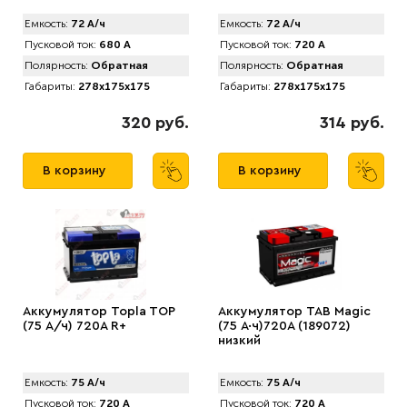
Емкость:
72 А/ч
Емкость:
72 А/ч
Пусковой ток:
680 А
Пусковой ток:
720 А
Полярность:
Обратная
Полярность:
Обратная
Габариты:
278x175x175
Габариты:
278x175x175
320 руб.
314 руб.
В корзину
В корзину
Аккумулятор Topla TOP
Аккумулятор TAB Magic
(75 А/ч) 720А R+
(75 А·ч)720А (189072)
низкий
Емкость:
75 А/ч
Емкость:
75 А/ч
Пусковой ток:
720 А
Пусковой ток:
720 А