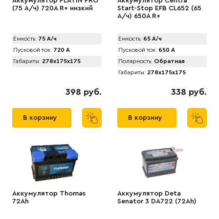
Аккумулятор PLATIN PRO
Аккумулятор Centra
(75 А/ч) 720A R+ низкий
Start-Stop EFB CL652 (65
А/ч) 650A R+
Емкость:
75 А/ч
Емкость:
65 А/ч
Пусковой ток:
720 А
Пусковой ток:
650 А
Габариты:
278x175x175
Полярность:
Обратная
Габариты:
278x175x175
398 руб.
338 руб.
В корзину
В корзину
Аккумулятор Thomas
Аккумулятор Deta
72Ah
Senator 3 DA722 (72Ah)