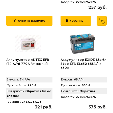
Габариты:
278x175x175
257 руб.
Уточнить наличие
В корзину
Аккумулятор АКТЕХ EFB
Аккумулятор EXIDE Start-
(74 А/ч) 770A R+ низкий
Stop EFB EL652 (65А/ч)
650A
Емкость:
74 А/ч
Емкость:
65 А/ч
Пусковой ток:
770 А
Пусковой ток:
650 А
Полярность:
Обратная (плюс
Полярность:
Обратная
справа)
Габариты:
278x175x175
Габариты:
278x175x175
321 руб.
375 руб.