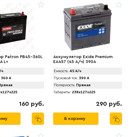
р Patron PB45-360L
Аккумулятор Exide Premium
A L+
EA457 (45 А/ч) 390A
/ч
Емкость:
45 А/ч
360 А
Пусковой ток:
390 А
рямая
Полярность:
Прямая
x127x225
Габариты:
238x127x225
160 руб.
290 руб.
зину
В корзину