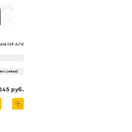
ia (45 А/ч)
юс слева)
245 руб.