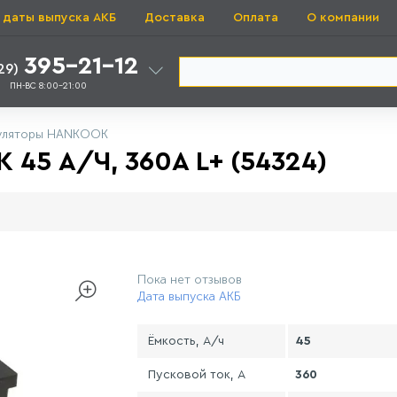
 даты выпуска АКБ
Доставка
Оплата
О компании
395-21-12
29)
ПН-ВС 8:00-21:00
уляторы HANKOOK
5 А/Ч, 360А L+ (54324)
Пока нет отзывов
Дата выпуска АКБ
Ёмкость, А/ч
45
Пусковой ток, А
360