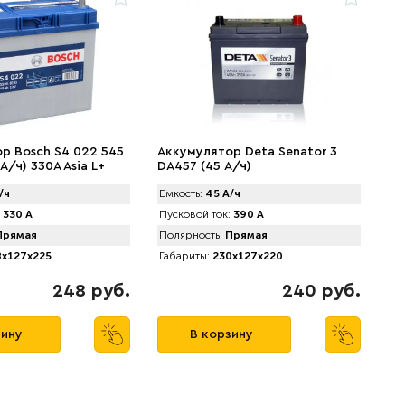
р Bosch S4 022 545
Аккумулятор Deta Senator 3
 А/ч) 330A Asia L+
DA457 (45 А/ч)
/ч
Емкость:
45 А/ч
330 А
Пусковой ток:
390 А
рямая
Полярность:
Прямая
x127x225
Габариты:
230x127x220
248 руб.
240 руб.
зину
В корзину