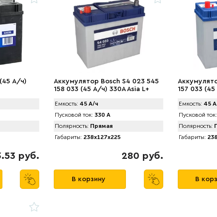
(45 А/ч)
Аккумулятор Bosch S4 023 545
Аккумулято
158 033 (45 А/ч) 330A Asia L+
157 033 (45
Емкость:
45 А/ч
Емкость:
45 А
Пусковой ток:
330 А
Пусковой ток:
Полярность:
Прямая
Полярность:
П
Габариты:
238x127x225
Габариты:
238
.53 руб.
280 руб.
В корзину
В кор