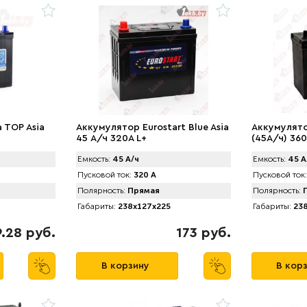
 TOP Asia
Аккумулятор Eurostart Blue Asia
Аккумулято
45 А/ч 320A L+
(45А/ч) 360
Емкость:
45 А/ч
Емкость:
45 А
Пусковой ток:
320 А
Пусковой ток:
Полярность:
Прямая
Полярность:
П
Габариты:
238x127x225
Габариты:
238
.28 руб.
173 руб.
В корзину
В кор