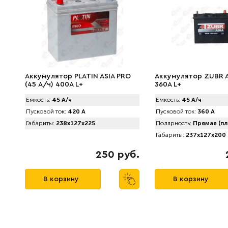
Аккумулятор PLATIN ASIA PRO
Аккумулятор ZUBR As
(45 А/ч) 400A L+
360A L+
Емкость:
45 А/ч
Емкость:
45 А/ч
Пусковой ток:
420 А
Пусковой ток:
360 А
Габариты:
238x127x225
Полярность:
Прямая (пл
Габариты:
237x127x200
250 руб.
В корзину
В корзину