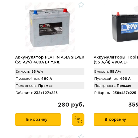
Аккумулятор PLАTIN ASIA SILVER
Аккумуляторы Tоpla
(55 А/ч) 480A L+ т.кл.
(55 А/ч) 490A L+
Емкость:
55 А/ч
Емкость:
55 А/ч
Пусковой ток:
480 А
Пусковой ток:
490 А
Полярность:
Прямая
Полярность:
Прямая
Габариты:
238x127x225
Габариты:
238x127x225
280 руб.
359
В корзину
В корзину