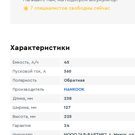
7 специалистов свободны сейчас
Характеристики
Ёмкость, А/ч
45
Пусковой ток, А
360
Полярность
Обратная
Производитель
HANKOOK
Длина, мм
238
Ширина, мм
127
Высота, мм
225
Гарантия
24
Импортер
ИООО "АД-БАЛТИК", г. Минск, ул