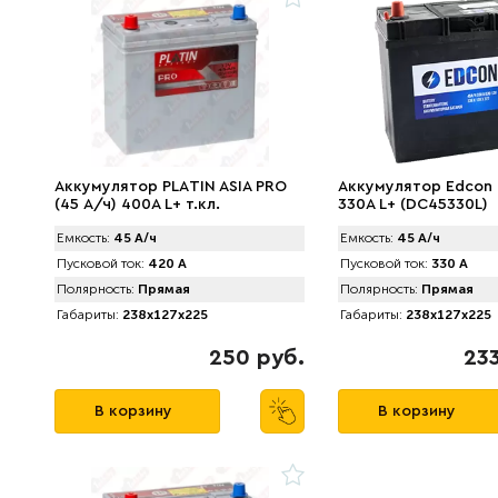
Аккумулятор PLАTIN ASIA PRO
Аккумулятор Edcon 
(45 А/ч) 400A L+ т.кл.
330A L+ (DC45330L)
Емкость:
45 А/ч
Емкость:
45 А/ч
Пусковой ток:
420 А
Пусковой ток:
330 А
Полярность:
Прямая
Полярность:
Прямая
Габариты:
238x127x225
Габариты:
238x127x225
250 руб.
233
В корзину
В корзину