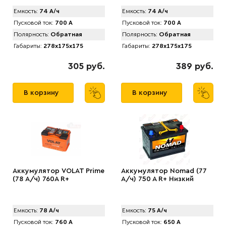
Емкость:
74 А/ч
Емкость:
74 А/ч
Пусковой ток:
700 А
Пусковой ток:
700 А
Полярность:
Обратная
Полярность:
Обратная
Габариты:
278x175x175
Габариты:
278x175x175
305 руб.
389 руб.
В корзину
В корзину
Аккумулятор VOLAT Prime
Аккумулятор Nomad (77
(78 А/ч) 760A R+
А/ч) 750 A R+ Низкий
Емкость:
78 А/ч
Емкость:
75 А/ч
Пусковой ток:
760 А
Пусковой ток:
650 А