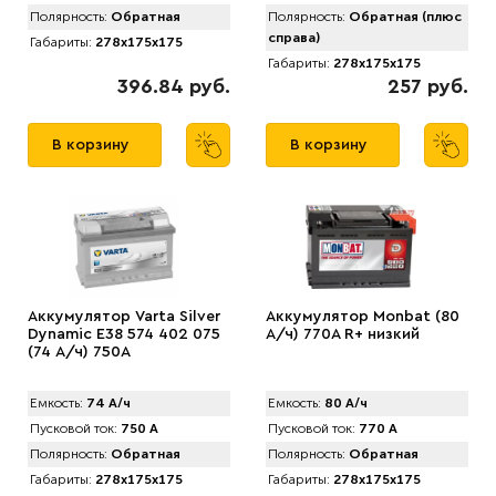
Полярность:
Обратная
Полярность:
Обратная (плюс
справа)
Габариты:
278x175x175
Габариты:
278x175x175
396.84 руб.
257 руб.
В корзину
В корзину
Аккумулятор Varta Silver
Аккумулятор Monbat (80
Dynamic E38 574 402 075
А/ч) 770A R+ низкий
(74 А/ч) 750А
Емкость:
74 А/ч
Емкость:
80 А/ч
Пусковой ток:
750 А
Пусковой ток:
770 А
Полярность:
Обратная
Полярность:
Обратная
Габариты:
278x175x175
Габариты:
278x175x175