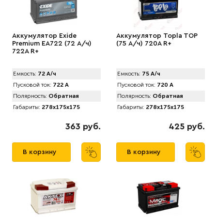
Аккумулятор Exide
Аккумулятор Topla TOP
Premium EA722 (72 А/ч)
(75 А/ч) 720А R+
722A R+
Емкость:
72 А/ч
Емкость:
75 А/ч
Пусковой ток:
722 А
Пусковой ток:
720 А
Полярность:
Обратная
Полярность:
Обратная
Габариты:
278x175x175
Габариты:
278x175x175
363 руб.
425 руб.
В корзину
В корзину