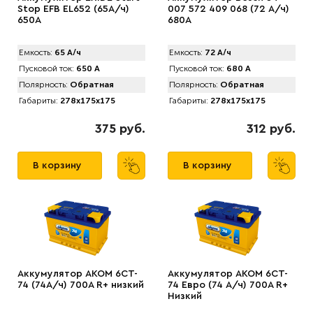
Stop EFB EL652 (65А/ч)
007 572 409 068 (72 А/ч)
650A
680A
Емкость:
65 А/ч
Емкость:
72 А/ч
Пусковой ток:
650 А
Пусковой ток:
680 А
Полярность:
Обратная
Полярность:
Обратная
Габариты:
278x175x175
Габариты:
278x175x175
375 руб.
312 руб.
В корзину
В корзину
Аккумулятор AKOM 6CT-
Аккумулятор AКОМ 6CT-
74 (74А/ч) 700А R+ низкий
74 Евро (74 А/ч) 700А R+
Низкий