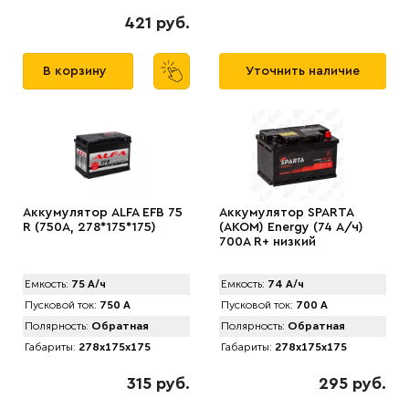
421 руб.
В корзину
Уточнить наличие
Аккумулятор АLFA EFB 75
Аккумулятор SPARTA
R (750A, 278*175*175)
(АKOM) Energy (74 А/ч)
700A R+ низкий
Емкость:
75 А/ч
Емкость:
74 А/ч
Пусковой ток:
750 А
Пусковой ток:
700 А
Полярность:
Обратная
Полярность:
Обратная
Габариты:
278x175x175
Габариты:
278x175x175
315 руб.
295 руб.