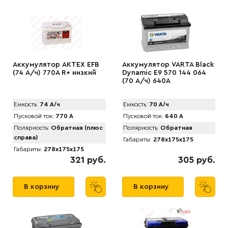
Аккумулятор АКТЕХ EFB
Аккумулятор VARTA Black
(74 А/ч) 770A R+ низкий
Dynamic E9 570 144 064
(70 А/ч) 640А
Емкость:
74 А/ч
Емкость:
70 А/ч
Пусковой ток:
770 А
Пусковой ток:
640 А
Полярность:
Обратная (плюс
Полярность:
Обратная
справа)
Габариты:
278x175x175
Габариты:
278x175x175
321 руб.
305 руб.
В корзину
В корзину