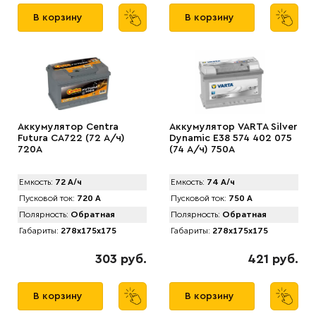
В корзину
В корзину
Аккумулятор Centra
Аккумулятор VARTA Silver
Futura CA722 (72 А/ч)
Dynamic E38 574 402 075
720A
(74 А/ч) 750A
Емкость:
72 А/ч
Емкость:
74 А/ч
Пусковой ток:
720 А
Пусковой ток:
750 А
Полярность:
Обратная
Полярность:
Обратная
Габариты:
278x175x175
Габариты:
278x175x175
303 руб.
421 руб.
В корзину
В корзину