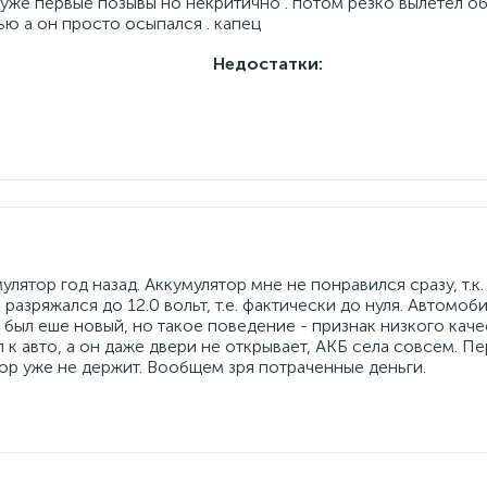
уже первые позывы но некритично . потом резко вылетел о
ю а он просто осыпался . капец
Недостатки:
лятор год назад. Аккумулятор мне не понравился сразу, т.к.
разряжался до 12.0 вольт, т.е. фактически до нуля. Автомоб
 был еше новый, но такое поведение - признак низкого каче
 к авто, а он даже двери не открывает, АКБ села совсем. П
ор уже не держит. Вообщем зря потраченные деньги.