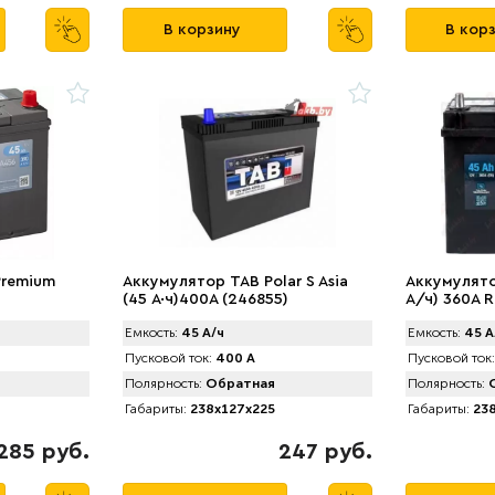
В корзину
В кор
Premium
Аккумулятор TAB Polar S Asia
Аккумулято
(45 А·ч)400А (246855)
А/ч) 360A R
Емкость:
45 А/ч
Емкость:
45 А
Пусковой ток:
400 А
Пусковой ток:
Полярность:
Обратная
Полярность:
О
Габариты:
238x127x225
Габариты:
238
285 руб.
247 руб.