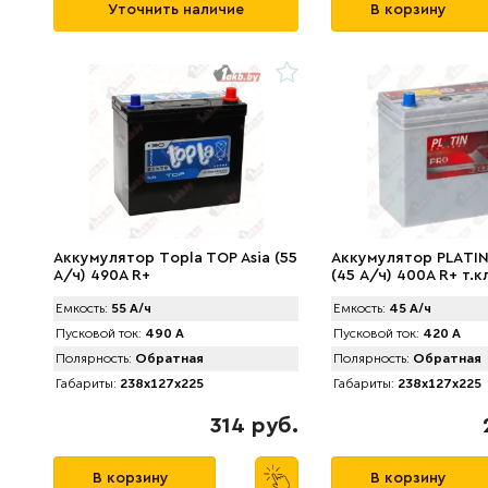
Уточнить наличие
В корзину
Аккумулятор Tоpla TOP Asia (55
Аккумулятор PLАTIN
А/ч) 490A R+
(45 А/ч) 400A R+ т.к
Емкость:
55 А/ч
Емкость:
45 А/ч
Пусковой ток:
490 А
Пусковой ток:
420 А
Полярность:
Обратная
Полярность:
Обратная
Габариты:
238x127x225
Габариты:
238x127x225
314 руб.
В корзину
В корзину