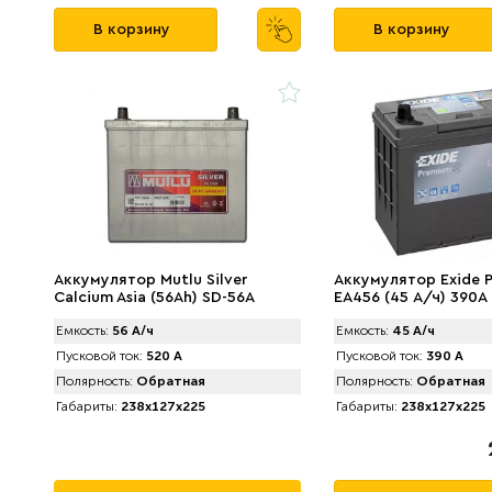
В корзину
В корзину
Аккумулятор Mutlu Silver
Аккумулятор Exide 
Calcium Asia (56Ah) SD-56A
EA456 (45 А/ч) 390A
Емкость:
56 А/ч
Емкость:
45 А/ч
Пусковой ток:
520 А
Пусковой ток:
390 А
Полярность:
Обратная
Полярность:
Обратная
Габариты:
238x127x225
Габариты:
238x127x225