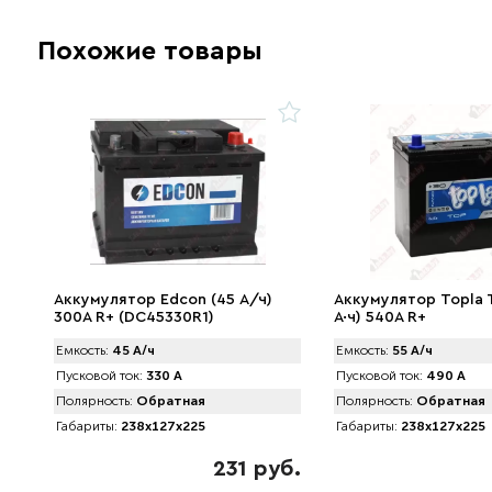
Похожие товары
Аккумулятор Edcon (45 А/ч)
Аккумулятор Topla T
300A R+ (DC45330R1)
А·ч) 540A R+
Емкость:
45 А/ч
Емкость:
55 А/ч
Пусковой ток:
330 А
Пусковой ток:
490 А
Полярность:
Обратная
Полярность:
Обратная
Габариты:
238x127x225
Габариты:
238x127x225
231 руб.