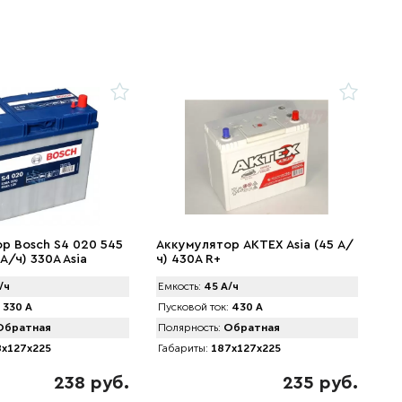
р Bosch S4 020 545
Аккумулятор AKTEX Asia (45 А/
 А/ч) 330A Asia
ч) 430A R+
/ч
Емкость:
45 А/ч
330 А
Пусковой ток:
430 А
братная
Полярность:
Обратная
x127x225
Габариты:
187x127x225
238 руб.
235 руб.