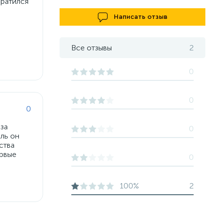
братился
Написать отзыв
Все отзывы
2
0
0
0
 за
0
иль он
ства
ервые
0
100%
2