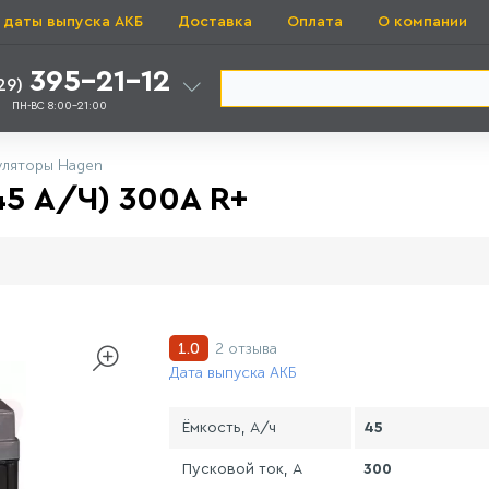
 даты выпуска АКБ
Доставка
Оплата
О компании
395-21-12
29)
ПН-ВС 8:00-21:00
уляторы Hagen
5 А/Ч) 300A R+
2 отзыва
1.0
Дата выпуска АКБ
Ёмкость, А/ч
45
Пусковой ток, А
300