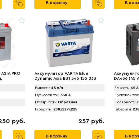
В корзину
В кор
 ASIA PRO
Аккумулятор VARTA Blue
Аккумулято
л.
Dynamic Asia B31 545 155 033
DA456 (45 
т.к. (45 А/ч) 330А
Емкость:
45 А/ч
Емкость:
45 А
Пусковой ток:
330 А
Пусковой ток:
Полярность:
Обратная
Полярность:
О
Габариты:
238x127x225
Габариты:
238
250 руб.
257 руб.
В корзину
В кор