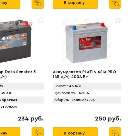
зину
В корзину
р Deta Senator 3
Аккумулятор PLATIN ASIA PRO
А/ч)
(45 А/ч) 400A R+
/ч
Емкость:
45 А/ч
390 А
Пусковой ток:
420 А
братная
Габариты:
238x127x225
x127x225
234 руб.
250 руб.
зину
В корзину