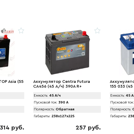
OP Asia (55
Аккумулятор Centra Futura
Аккумулято
CA456 (45 А/ч) 390A R+
155 033 (45
Емкость:
45 А/ч
Емкость:
45 А
Пусковой ток:
390 А
Пусковой ток:
Полярность:
Обратная
Полярность:
О
Габариты:
238x127x225
Габариты:
238
314 руб.
257 руб.