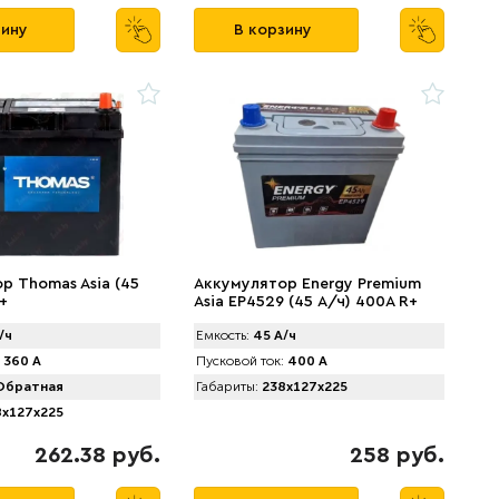
зину
В корзину
р Thomas Asia (45
Аккумулятор Energy Premium
+
Asia EP4529 (45 А/ч) 400A R+
т.кл.
/ч
Емкость:
45 А/ч
360 А
Пусковой ток:
400 А
братная
Габариты:
238x127x225
x127x225
262.38 руб.
258 руб.