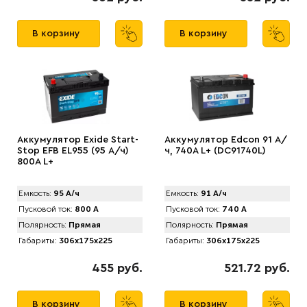
В корзину
В корзину
Аккумулятор Exide Start-
Аккумулятор Edcon 91 А/
Stop EFB EL955 (95 А/ч)
ч, 740A L+ (DC91740L)
800А L+
Емкость:
95 А/ч
Емкость:
91 А/ч
Пусковой ток:
800 А
Пусковой ток:
740 А
Полярность:
Прямая
Полярность:
Прямая
Габариты:
306x175x225
Габариты:
306x175x225
455 руб.
521.72 руб.
В корзину
В корзину