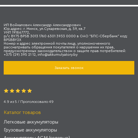
ИП Войналович Александр Александрович
Юр.адрес: г. Минск, ул.Сухаревская, д. 59, кв.7
УНП 191867772,
р/с BY75 BPSB 3013 1760 6301 3933 0000 в ОАО "БПС-Сбербанк" код:
BPSBBY2X
Номер и адрес электронной почты лица, уполномоченного
рассматривать обращения покупателей о нарушении их прав,
предусмотренных законодательством о защите прав потребителей:
+375 (29) 395 21 12, info@akkumulyatory.by
Заказать звонок
4.9
из
5
/ Проголосовало
49
Каталог товаров
Легковые аккумуляторы
Грузовые аккумуляторы
Аккумуляторы AGM (гелевые)