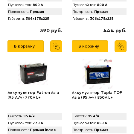
Пусковой ток:
800 А
Пусковой ток:
800 А
Полярность:
Прямая
Полярность:
Прямая
Габариты:
306x175x225
Габариты:
306x175x225
390 руб.
444 руб.
В корзину
В корзину
Аккумулятор Patron Asia
Аккумулятор Topla TOP
(95 А/ч) 770A L+
Asia (95 А·ч) 850A L+
Емкость:
95 А/ч
Емкость:
95 А/ч
Пусковой ток:
770 А
Пусковой ток:
850 А
Полярность:
Прямая (плюс
Полярность:
Прямая