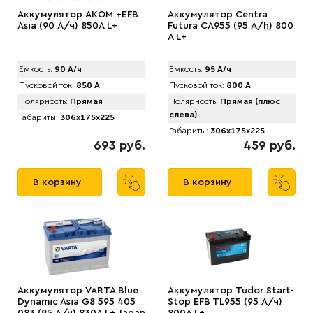
Аккумулятор AКOM +EFB
Аккумулятор Centra
Asia (90 А/ч) 850A L+
Futura CA955 (95 А/h) 800
A L+
Емкость:
90 А/ч
Емкость:
95 А/ч
Пусковой ток:
850 А
Пусковой ток:
800 А
Полярность:
Прямая
Полярность:
Прямая (плюс
слева)
Габариты:
306x175x225
Габариты:
306x175x225
693 руб.
459 руб.
В корзину
В корзину
Аккумулятор VARTA Blue
Аккумулятор Tudor Start-
Dynamic Asia G8 595 405
Stop EFB TL955 (95 А/ч)