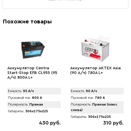
Похожие товары
Аккумулятор Centra
Аккумулятор АКТЕХ Asia
Start-Stop EFB CL955 (95
(90 А/ч) 780A L+
А/ч) 800A L+
Емкость:
95 А/ч
Емкость:
90 А/ч
Пусковой ток:
800 А
Пусковой ток:
780 А
Полярность:
Прямая
Полярность:
Прямая (плюс
слева)
Габариты:
306x175x225
Габариты:
306x175x225
430 руб.
310 руб.