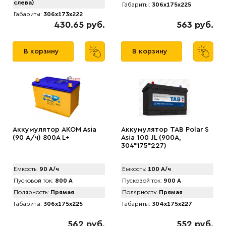
слева)
Габариты:
306x175x225
Габариты:
306x173x222
430.65 руб.
563 руб.
В корзину
В корзину
Аккумулятор AKOM Asia
Аккумулятор TAB Pоlar S
(90 А/ч) 800A L+
Asia 100 JL (900A,
304*175*227)
Емкость:
90 А/ч
Емкость:
100 А/ч
Пусковой ток:
800 А
Пусковой ток:
900 А
Полярность:
Прямая
Полярность:
Прямая
Габариты:
306x175x225
Габариты:
304x175x227
562 руб.
552 руб.