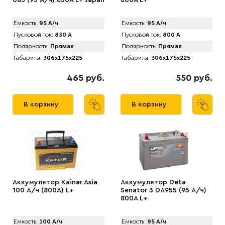
083 (95 А/ч) 830А L+ Japan
800A L+
Емкость:
95 А/ч
Емкость:
95 А/ч
Пусковой ток:
830 А
Пусковой ток:
800 А
Полярность:
Прямая
Полярность:
Прямая
Габариты:
306x175x225
Габариты:
306x175x225
465 руб.
550 руб.
В корзину
В корзину
Аккумулятор Kainar Asia
Аккумулятор Deta
100 А/ч (800A) L+
Senator 3 DA955 (95 А/ч)
800A L+
Емкость:
100 А/ч
Емкость:
95 А/ч