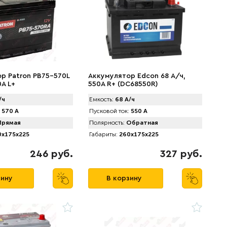
р Patron PB75-570L
Аккумулятор Edcon 68 А/ч,
0A L+
550A R+ (DC68550R)
/ч
Емкость:
68 А/ч
570 А
Пусковой ток:
550 А
рямая
Полярность:
Обратная
x175x225
Габариты:
260x175x225
246 руб.
327 руб.
зину
В корзину