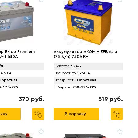
р Exide Premium
Аккумулятор АКОМ + EFB Asia
/ч) 630A
(75 А/ч) 750А R+
/ч
Емкость:
75 А/ч
630 А
Пусковой ток:
750 А
братная
Полярность:
Обратная
x175x225
Габариты:
230x175x225
370 руб.
519 руб.
зину
В корзину