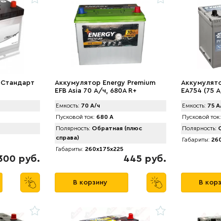
 Стандарт
Аккумулятор Energy Premium
Аккумулято
EFB Asia 70 А/ч, 680A R+
EA754 (75 А
Емкость:
70 А/ч
Емкость:
75 А
Пусковой ток:
680 А
Пусковой ток:
Полярность:
Обратная (плюс
Полярность:
О
справа)
Габариты:
260
Габариты:
260x175x225
300 руб.
445 руб.
В корзину
В кор