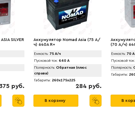
ASIA SILVER
Аккумулятор Nomad Asia (75 А/
Аккумулято
ч) 640A R+
(70 А/ч) 64
Емкость:
75 А/ч
Емкость:
70 А
Пусковой ток:
640 А
Пусковой ток:
Полярность:
Обратная (плюс
Полярность:
О
справа)
Габариты:
260
Габариты:
260x175x225
375 руб.
284 руб.
В корзину
В кор