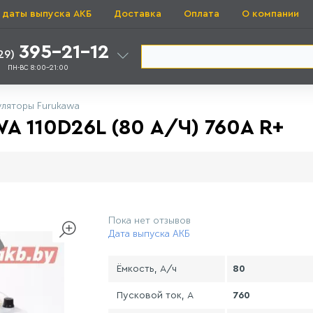
 даты выпуска АКБ
Доставка
Оплата
О компании
395-21-12
29)
ПН-ВС 8:00-21:00
уляторы Furukawa
110D26L (80 А/Ч) 760A R+
Пока нет отзывов
Дата выпуска АКБ
Ёмкость, А/ч
80
Пусковой ток, А
760