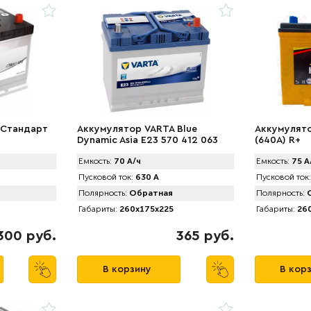
 Стандарт
Аккумулятор VARTA Blue
Аккумулятор
Dynamic Asia E23 570 412 063
(640A) R+
(70 А/ч) 630А Japan
Емкость:
70 А/ч
Емкость:
75 А
Пусковой ток:
630 А
Пусковой ток:
Полярность:
Обратная
Полярность:
О
Габариты:
260x175x225
Габариты:
260
300 руб.
365 руб.
В корзину
В кор