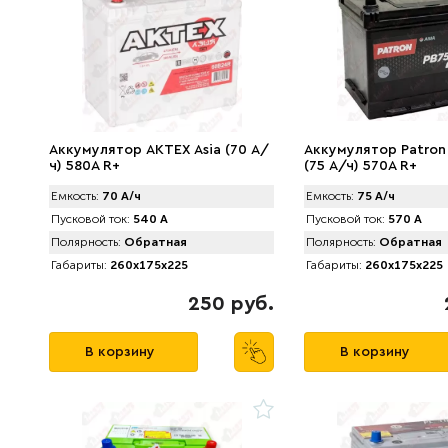
Аккумулятор AKTEX Asia (70 А/
Аккумулятор Patron
ч) 580A R+
(75 А/ч) 570A R+
Емкость:
70 А/ч
Емкость:
75 А/ч
Пусковой ток:
540 А
Пусковой ток:
570 А
Полярность:
Обратная
Полярность:
Обратная
Габариты:
260x175x225
Габариты:
260x175x225
250 руб.
В корзину
В корзину