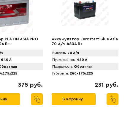
р PLАTIN ASIA PRO
Аккумулятор Eurostart Blue Asia
0A R+
70 А/ч 480A R+
/ч
Емкость:
70 А/ч
640 А
Пусковой ток:
480 А
братная
Полярность:
Обратная
x175x225
Габариты:
260x175x225
375 руб.
231 руб.
зину
В корзину