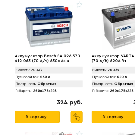
Аккумулятор Bosch S4 026 570
Аккумулятор VARTA
412 063 (70 А/ч) 630A Asia
(70 А/h) 620А R+
Емкость:
70 А/ч
Емкость:
70 А/ч
Пусковой ток:
630 А
Пусковой ток:
620 А
Полярность:
Обратная
Полярность:
Обратная
Габариты:
260x175x225
Габариты:
260x175x225
324 руб.
В корзину
В корзину