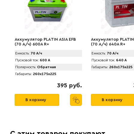
Аккумулятор PLАTIN ASIA EFB
Аккумулятор PLATIN 
(70 А/ч) 600A R+
(70 А/ч) 640A R+
Емкость:
70 А/ч
Емкость:
70 А/ч
Пусковой ток:
600 А
Пусковой ток:
640 А
Полярность:
Обратная
Габариты:
260x175x225
Габариты:
260x175x225
395 руб.
В корзину
В корзину
С этим товаром покупают