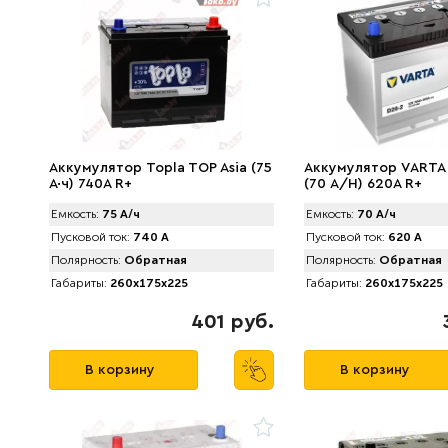
Аккумулятор Topla TOP Asia (75
Аккумулятор VАRTA
А·ч) 740A R+
(70 А/H) 620А R+
Емкость:
75 А/ч
Емкость:
70 А/ч
Пусковой ток:
740 А
Пусковой ток:
620 А
Полярность:
Обратная
Полярность:
Обратная
Габариты:
260x175x225
Габариты:
260x175x225
401 руб.
В корзину
В корзину