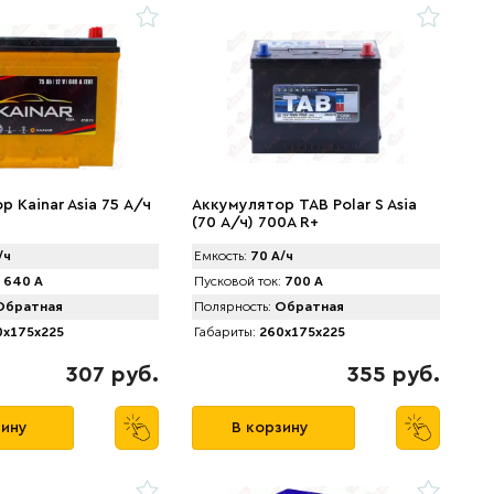
 Kainar Asia 75 А/ч
Аккумулятор TAB Polar S Asia
(70 А/ч) 700А R+
/ч
Емкость:
70 А/ч
640 А
Пусковой ток:
700 А
братная
Полярность:
Обратная
x175x225
Габариты:
260x175x225
307 руб.
355 руб.
зину
В корзину