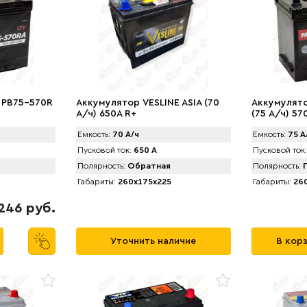
 PB75-570R
Аккумулятор VЕSLINE ASIA (70
Аккумулято
А/ч) 650A R+
(75 А/ч) 57
Емкость:
70 А/ч
Емкость:
75 А
Пусковой ток:
650 А
Пусковой ток:
Полярность:
Обратная
Полярность:
П
Габариты:
260x175x225
Габариты:
260
246 руб.
Уточнить наличие
В кор