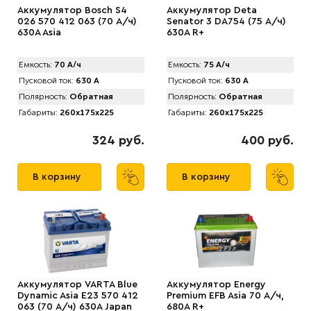
Аккумулятор Bosch S4
Аккумулятор Deta
026 570 412 063 (70 А/ч)
Senator 3 DA754 (75 А/ч)
630A Asia
630A R+
Емкость:
70 А/ч
Емкость:
75 А/ч
Пусковой ток:
630 А
Пусковой ток:
630 А
Полярность:
Обратная
Полярность:
Обратная
Габариты:
260x175x225
Габариты:
260x175x225
324 руб.
400 руб.
В корзину
В корзину
Аккумулятор VARTA Blue
Аккумулятор Energy
Dynamic Asia E23 570 412
Premium EFB Asia 70 А/ч,
063 (70 А/ч) 630А Japan
680A R+