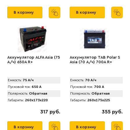
В корзину
В корзину
Аккумулятор АLFA Asia (75
Аккумулятор TAB Polar S
А/ч) 650A R+
Asia (70 А/ч) 700А R+
Емкость:
75 А/ч
Емкость:
70 А/ч
Пусковой ток:
650 А
Пусковой ток:
700 А
Полярность:
Обратная
Полярность:
Обратная
Габариты:
260x173x220
Габариты:
260x175x225
317 руб.
355 руб.
В корзину
В корзину