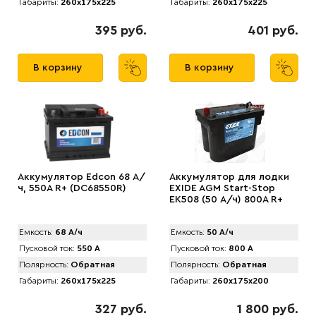
Габариты:
260x175x225
Габариты:
260x175x225
395 руб.
401 руб.
В корзину
В корзину
Аккумулятор Edcon 68 А/
Аккумулятор для лодки
ч, 550A R+ (DC68550R)
EXIDE AGM Start-Stop
EK508 (50 А/ч) 800A R+
Емкость:
68 А/ч
Емкость:
50 А/ч
Пусковой ток:
550 А
Пусковой ток:
800 А
Полярность:
Обратная
Полярность:
Обратная
Габариты:
260x175x225
Габариты:
260x175x200
327 руб.
1 800 руб.