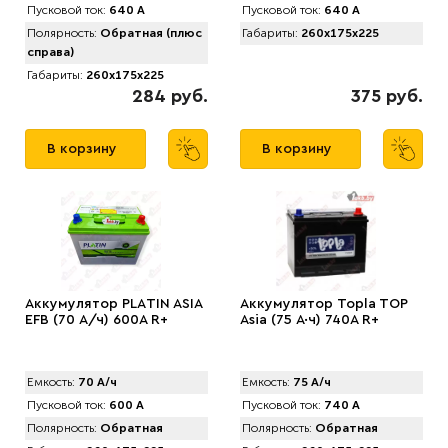
Пусковой ток:
640 А
Пусковой ток:
640 А
Полярность:
Обратная (плюс
Габариты:
260x175x225
справа)
Габариты:
260x175x225
284 руб.
375 руб.
В корзину
В корзину
Аккумулятор PLАTIN ASIA
Аккумулятор Topla TOP
EFB (70 А/ч) 600A R+
Asia (75 А·ч) 740A R+
Емкость:
70 А/ч
Емкость:
75 А/ч
Пусковой ток:
600 А
Пусковой ток:
740 А
Полярность:
Обратная
Полярность:
Обратная