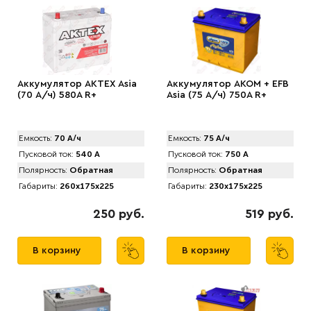
Аккумулятор AKTEX Asia
Аккумулятор АКОМ + EFB
(70 А/ч) 580A R+
Asia (75 А/ч) 750А R+
Емкость:
70 А/ч
Емкость:
75 А/ч
Пусковой ток:
540 А
Пусковой ток:
750 А
Полярность:
Обратная
Полярность:
Обратная
Габариты:
260x175x225
Габариты:
230x175x225
250 руб.
519 руб.
В корзину
В корзину