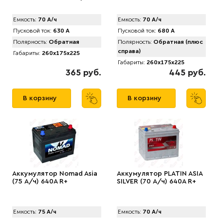
Емкость:
70 А/ч
Емкость:
70 А/ч
Пусковой ток:
630 А
Пусковой ток:
680 А
Полярность:
Обратная
Полярность:
Обратная (плюс
справа)
Габариты:
260x175x225
Габариты:
260x175x225
365 руб.
445 руб.
В корзину
В корзину
Аккумулятор Nomad Asia
Аккумулятор PLATIN ASIA
(75 А/ч) 640A R+
SILVER (70 А/ч) 640A R+
Емкость:
75 А/ч
Емкость:
70 А/ч