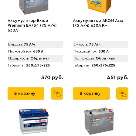
Аккумулятор Exide
Аккумулятор AKOM Asia
Premium EA754 (75 А/ч)
(75 А/ч) 630A R+
630A
Емкость:
75 А/ч
Емкость:
75 А/ч
Пусковой ток:
630 А
Пусковой ток:
630 А
Полярность:
Обратная
Полярность:
Обратная
Габариты:
260x175x225
Габариты:
260x175x225
370 руб.
451 руб.
В корзину
В корзину