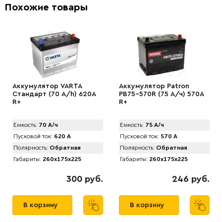
Похожие товары
Аккумулятор VARTA
Аккумулятор Patron
Стандарт (70 А/h) 620А
PB75-570R (75 А/ч) 570A
R+
R+
Емкость:
70 А/ч
Емкость:
75 А/ч
Пусковой ток:
620 А
Пусковой ток:
570 А
Полярность:
Обратная
Полярность:
Обратная
Габариты:
260x175x225
Габариты:
260x175x225
300 руб.
246 руб.
В корзину
В корзину