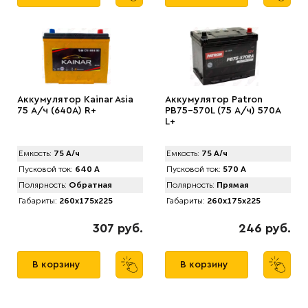
Аккумулятор Kainar Asia
Аккумулятор Patron
75 А/ч (640A) R+
PB75-570L (75 А/ч) 570A
L+
Емкость:
75 А/ч
Емкость:
75 А/ч
Пусковой ток:
640 А
Пусковой ток:
570 А
Полярность:
Обратная
Полярность:
Прямая
Габариты:
260x175x225
Габариты:
260x175x225
307 руб.
246 руб.
В корзину
В корзину