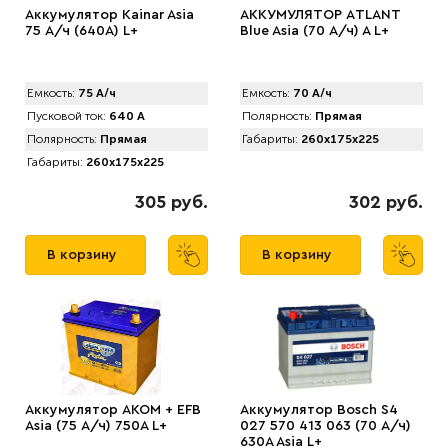
Аккумулятор Kainar Asia
АККУМУЛЯТОР АTLANT
75 А/ч (640A) L+
Blue Asia (70 А/ч) A L+
Емкость:
75 А/ч
Емкость:
70 А/ч
Пусковой ток:
640 А
Полярность:
Прямая
Полярность:
Прямая
Габариты:
260x175x225
Габариты:
260x175x225
305 руб.
302 руб.
В корзину
В корзину
Аккумулятор АКОМ + EFB
Аккумулятор Bosch S4
Asia (75 А/ч) 750А L+
027 570 413 063 (70 А/ч)
630A Asia L+