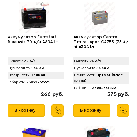
Аккумулятор Eurostart
Аккумулятор Centra
Blue Asia 70 А/ч 480A L+
Futura Japan CA755 (75 А/
ч) 630A L+
Емкость:
70 А/ч
Емкость:
75 А/ч
Пусковой ток:
480 А
Пусковой ток:
630 А
Полярность:
Прямая
Полярность:
Прямая (плюс
слева)
Габариты:
260x175x225
Габариты:
270x173x222
266 руб.
375 руб.
В корзину
В корзину