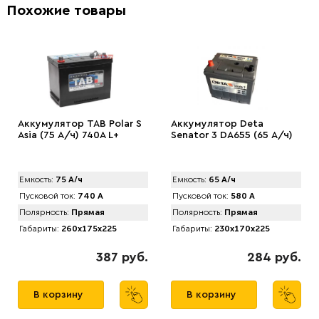
Похожие товары
Аккумулятор TAB Pоlar S
Аккумулятор Deta
Asia (75 А/ч) 740А L+
Senator 3 DA655 (65 А/ч)
Емкость:
75 А/ч
Емкость:
65 А/ч
Пусковой ток:
740 А
Пусковой ток:
580 А
Полярность:
Прямая
Полярность:
Прямая
Габариты:
260x175x225
Габариты:
230x170x225
387 руб.
284 руб.
В корзину
В корзину