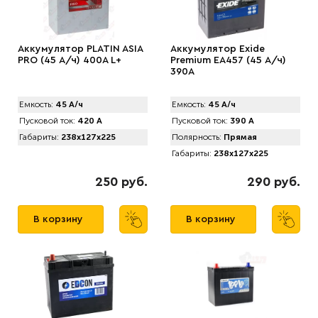
Аккумулятор PLATIN ASIA
Аккумулятор Exide
PRO (45 А/ч) 400A L+
Premium EA457 (45 А/ч)
390A
Емкость:
45 А/ч
Емкость:
45 А/ч
Пусковой ток:
420 А
Пусковой ток:
390 А
Габариты:
238x127x225
Полярность:
Прямая
Габариты:
238x127x225
250 руб.
290 руб.
В корзину
В корзину