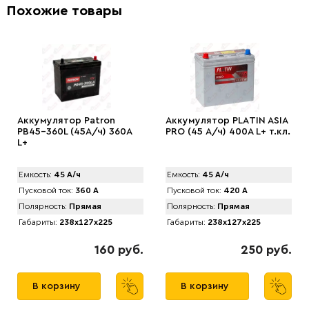
Похожие товары
Аккумулятор Patron
Аккумулятор PLАTIN ASIA
PB45-360L (45А/ч) 360A
PRO (45 А/ч) 400A L+ т.кл.
L+
Емкость:
45 А/ч
Емкость:
45 А/ч
Пусковой ток:
360 А
Пусковой ток:
420 А
Полярность:
Прямая
Полярность:
Прямая
Габариты:
238x127x225
Габариты:
238x127x225
160 руб.
250 руб.
В корзину
В корзину