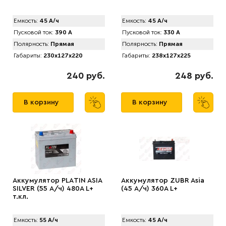
Емкость:
45 А/ч
Емкость:
45 А/ч
Пусковой ток:
390 А
Пусковой ток:
330 А
Полярность:
Прямая
Полярность:
Прямая
Габариты:
230x127x220
Габариты:
238x127x225
240 руб.
248 руб.
В корзину
В корзину
Аккумулятор PLАTIN ASIA
Аккумулятор ZUBR Asia
SILVER (55 А/ч) 480A L+
(45 А/ч) 360A L+
т.кл.
Емкость:
55 А/ч
Емкость:
45 А/ч