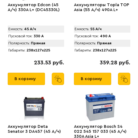
Аккумулятор Edcon (45
Аккумуляторы Tоpla TOP
А/ч) 330A L+ (DC45330L)
Asia (55 А/ч) 490A L+
Емкость:
45 А/ч
Емкость:
55 А/ч
Пусковой ток:
330 А
Пусковой ток:
490 А
Полярность:
Прямая
Полярность:
Прямая
Габариты:
238x127x225
Габариты:
238x127x225
233.53 руб.
359.28 руб.
В корзину
В корзину
Аккумулятор Deta
Аккумулятор Bosch S4
Senator 3 DA457 (45 А/ч)
022 545 157 033 (45 А/ч)
330A Asia L+