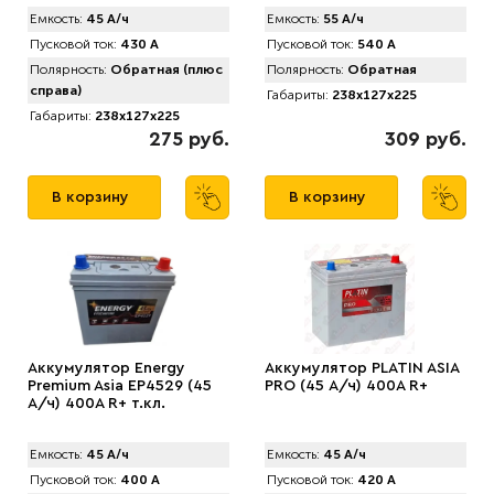
Емкость:
45 А/ч
Емкость:
55 А/ч
Пусковой ток:
430 А
Пусковой ток:
540 А
Полярность:
Обратная (плюс
Полярность:
Обратная
справа)
Габариты:
238x127x225
Габариты:
238x127x225
275 руб.
309 руб.
В корзину
В корзину
Аккумулятор Energy
Аккумулятор PLATIN ASIA
Premium Asia EP4529 (45
PRO (45 А/ч) 400A R+
А/ч) 400A R+ т.кл.
Емкость:
45 А/ч
Емкость:
45 А/ч
Пусковой ток:
400 А
Пусковой ток:
420 А