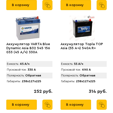
В корзину
В корзину
Аккумулятор VARTA Blue
Аккумулятор Topla TOP
Dynamic Asia B32 545 156
Asia (55 А·ч) 540A R+
033 (45 А/ч) 330А
Емкость:
45 А/ч
Емкость:
55 А/ч
Пусковой ток:
330 А
Пусковой ток:
490 А
Полярность:
Обратная
Полярность:
Обратная
Габариты:
238x127x225
Габариты:
238x127x225
252 руб.
314 руб.
В корзину
В корзину