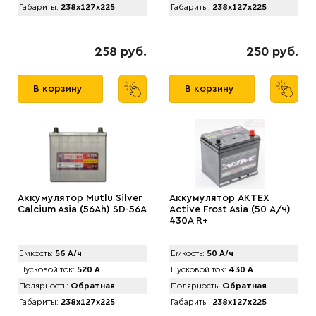
Габариты:
238x127x225
Габариты:
238x127x225
258 руб.
250 руб.
В корзину
В корзину
Аккумулятор Mutlu Silver
Аккумулятор AKTEX
Calcium Asia (56Ah) SD-56A
Active Frost Asia (50 А/ч)
430A R+
Емкость:
56 А/ч
Емкость:
50 А/ч
Пусковой ток:
520 А
Пусковой ток:
430 А
Полярность:
Обратная
Полярность:
Обратная
Габариты:
238x127x225
Габариты:
238x127x225