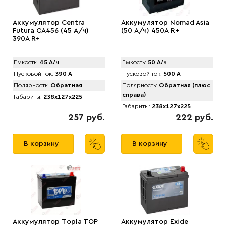
Аккумулятор Centra
Аккумулятор Nomad Asia
Futura CA456 (45 А/ч)
(50 А/ч) 450A R+
390A R+
Емкость:
45 А/ч
Емкость:
50 А/ч
Пусковой ток:
390 А
Пусковой ток:
500 А
Полярность:
Обратная
Полярность:
Обратная (плюс
справа)
Габариты:
238x127x225
Габариты:
238x127x225
257 руб.
222 руб.
В корзину
В корзину
Аккумулятор Tоpla TOP
Аккумулятор Exide