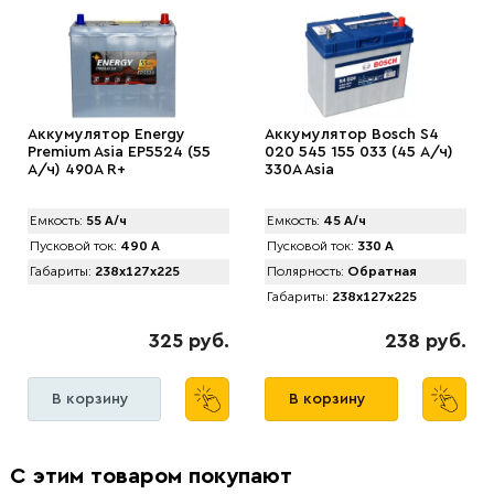
Аккумулятор Energy
Аккумулятор Bosch S4
Premium Asia EP5524 (55
020 545 155 033 (45 А/ч)
А/ч) 490A R+
330A Asia
Емкость:
55 А/ч
Емкость:
45 А/ч
Пусковой ток:
490 А
Пусковой ток:
330 А
Габариты:
238x127x225
Полярность:
Обратная
Габариты:
238x127x225
325 руб.
238 руб.
В корзину
В корзину
С этим товаром покупают