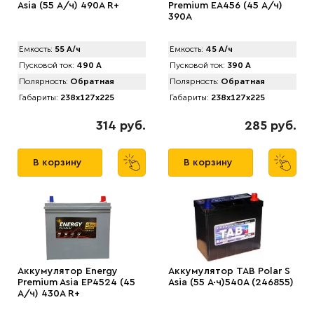
Asia (55 А/ч) 490A R+
Premium EA456 (45 А/ч)
390A
Емкость:
55 А/ч
Емкость:
45 А/ч
Пусковой ток:
490 А
Пусковой ток:
390 А
Полярность:
Обратная
Полярность:
Обратная
Габариты:
238x127x225
Габариты:
238x127x225
314 руб.
285 руб.
В корзину
В корзину
Аккумулятор Energy
Аккумулятор TAB Polar S
Premium Asia EP4524 (45
Asia (55 А·ч)540А (246855)
А/ч) 430A R+