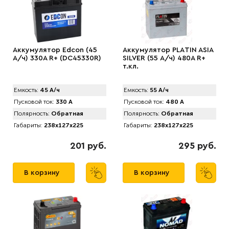
Аккумулятор Edcon (45
Аккумулятор PLАTIN ASIA
А/ч) 330A R+ (DC45330R)
SILVER (55 А/ч) 480A R+
т.кл.
Емкость:
45 А/ч
Емкость:
55 А/ч
Пусковой ток:
330 А
Пусковой ток:
480 А
Полярность:
Обратная
Полярность:
Обратная
Габариты:
238x127x225
Габариты:
238x127x225
201 руб.
295 руб.
В корзину
В корзину