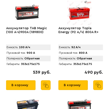
Аккумулятор TAB Magic
Аккумулятор Topla
(100 А·ч)900А (189800)
Energy (92 А/ч) 800A R+
Емкость:
100 А/ч
Емкость:
92 А/ч
Пусковой ток:
900 А
Пусковой ток:
800 А
Полярность:
Обратная
Полярность:
Обратная
Габариты:
353x175x175
Габариты:
353x175x175
539 руб.
490 руб.
В корзину
В корзину