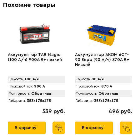
Похожие товары
Аккумулятор TAB Magic
Аккумулятор AКОМ 6CT-
(100 А/ч) 900А R+ низкий
90 Евро (90 А/ч) 870А R+
Низкий
Емкость:
100 А/ч
Емкость:
90 А/ч
Пусковой ток:
900 А
Пусковой ток:
870 А
Полярность:
Обратная
Полярность:
Обратная
Габариты:
353x175x175
Габариты:
353x175x175
539 руб.
496 руб.
В корзину
В корзину