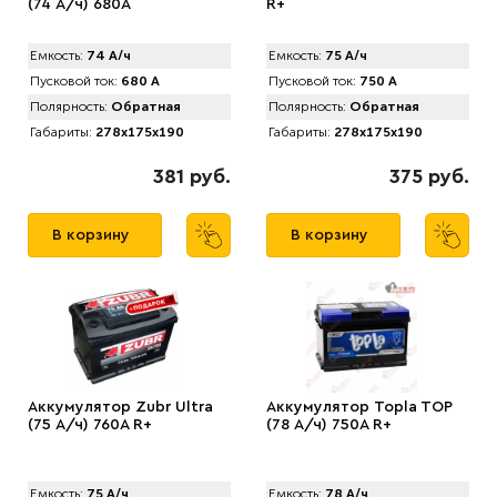
(74 А/ч) 680А
R+
Емкость:
74 А/ч
Емкость:
75 А/ч
Пусковой ток:
680 А
Пусковой ток:
750 А
Полярность:
Обратная
Полярность:
Обратная
Габариты:
278x175x190
Габариты:
278x175x190
381 руб.
375 руб.
В корзину
В корзину
Аккумулятор Zubr Ultra
Аккумулятор Topla TOP
(75 А/ч) 760А R+
(78 А/ч) 750А R+
Емкость:
75 А/ч
Емкость:
78 А/ч