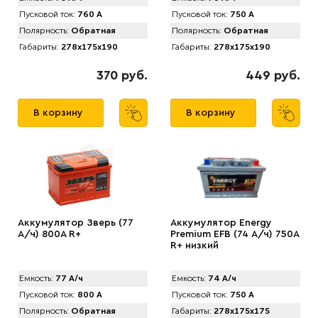
Пусковой ток:
760 А
Пусковой ток:
750 А
Полярность:
Обратная
Полярность:
Обратная
Габариты:
278x175x190
Габариты:
278x175x190
370 руб.
449 руб.
В корзину
В корзину
Аккумулятор Зверь (77
Аккумулятор Energy
А/ч) 800A R+
Premium EFB (74 А/ч) 750A
R+ низкий
Емкость:
77 А/ч
Емкость:
74 А/ч
Пусковой ток:
800 А
Пусковой ток:
750 А
Полярность:
Обратная
Габариты:
278x175x175