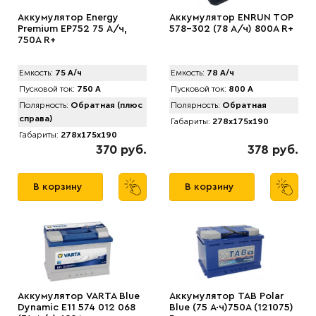
Аккумулятор Energy
Аккумулятор ENRUN TOP
Premium EP752 75 А/ч,
578-302 (78 А/ч) 800A R+
750A R+
Емкость:
75 А/ч
Емкость:
78 А/ч
Пусковой ток:
750 А
Пусковой ток:
800 А
Полярность:
Обратная (плюс
Полярность:
Обратная
справа)
Габариты:
278x175x190
Габариты:
278x175x190
370 руб.
378 руб.
В корзину
В корзину
Аккумулятор VARTA Blue
Аккумулятор TAB Polar
Dynamic E11 574 012 068
Blue (75 А·ч)750А (121075)