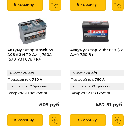
В корзину
В корзину
Аккумулятор Bosch S5
Аккумулятор Zubr EFB (78
A08 AGM 70 А/h, 760А
А/ч) 750 R+
(570 901 076 ) R+
Емкость:
70 А/ч
Емкость:
78 А/ч
Пусковой ток:
760 А
Пусковой ток:
750 А
Полярность:
Обратная
Полярность:
Обратная
Габариты:
278x175x190
Габариты:
278x175x190
603 руб.
452.31 руб.
В корзину
В корзину