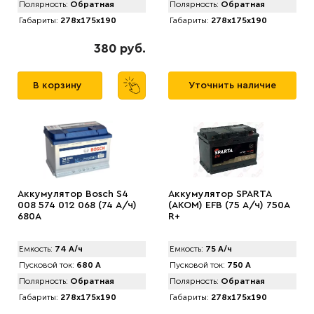
Полярность:
Обратная
Полярность:
Обратная
Габариты:
278x175x190
Габариты:
278x175x190
380 руб.
В корзину
Уточнить наличие
Аккумулятор Bosch S4
Аккумулятор SPARTA
008 574 012 068 (74 А/ч)
(АKOM) EFB (75 А/ч) 750A
680A
R+
Емкость:
74 А/ч
Емкость:
75 А/ч
Пусковой ток:
680 А
Пусковой ток:
750 А
Полярность:
Обратная
Полярность:
Обратная
Габариты:
278x175x190
Габариты:
278x175x190