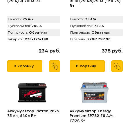
(75 А/ч) 700A R+
Blue (75 А·ч)750А (121075)
R+
Емкость:
75 А/ч
Емкость:
75 А/ч
Пусковой ток:
700 А
Пусковой ток:
750 А
Полярность:
Обратная
Полярность:
Обратная
Габариты:
278x175x190
Габариты:
278x175x190
234 руб.
375 руб.
В корзину
В корзину
Аккумулятор Patron PB75
Аккумулятор Energy
75 Ah, 640A R+
Premium EP782 78 А/ч,
770A R+