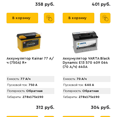
358 руб.
401 руб.
В корзину
В корзину
Аккумулятор Kainar 77 А/
Аккумулятор VARTA Black
ч (750A) R+
Dynamic E13 570 409 064
(70 А/ч) 640А
Емкость:
77 А/ч
Емкость:
70 А/ч
Пусковой ток:
750 А
Пусковой ток:
640 А
Полярность:
Обратная
Полярность:
Обратная
Габариты:
278x175x190
Габариты:
278x175x190
312 руб.
304 руб.