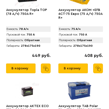
Аккумулятор Topla TOP
Аккумулятор AКОМ +EFB
(78 А/ч) 750А R+
6CT-75 Евро (75 А/ч) 750А
R+
Емкость:
78 А/ч
Емкость:
75 А/ч
Пусковой ток:
750 А
Пусковой ток:
750 А
Полярность:
Обратная
Полярность:
Обратная
Габариты:
278x175x190
Габариты:
278x175x190
449 руб.
408 руб.
В корзину
В корзину
Аккумулятор AKTEX ECO
Аккумулятор TAB Polar