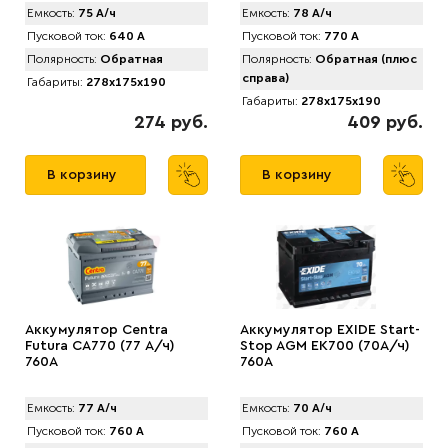
Емкость:
75 А/ч
Емкость:
78 А/ч
Пусковой ток:
640 А
Пусковой ток:
770 А
Полярность:
Обратная
Полярность:
Обратная (плюс
справа)
Габариты:
278x175x190
Габариты:
278x175x190
274 руб.
409 руб.
В корзину
В корзину
Аккумулятор Centra
Аккумулятор EXIDE Start-
Futura CA770 (77 А/ч)
Stop AGM EK700 (70А/ч)
760A
760A
Емкость:
77 А/ч
Емкость:
70 А/ч
Пусковой ток:
760 А
Пусковой ток:
760 А