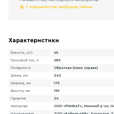
7 специалистов свободны сейчас
Характеристики
Ёмкость, А/ч
60
Пусковой ток, А
680
Полярность
Обратная (плюс справа)
Длина, мм
242
Ширина, мм
175
Высота, мм
190
Гарантия
24
Импортер
ООО «РИМБАТ», Минский р-он, Но
Изготовитель
ТОО «Кайнар-АКБ». Казахстан, Т