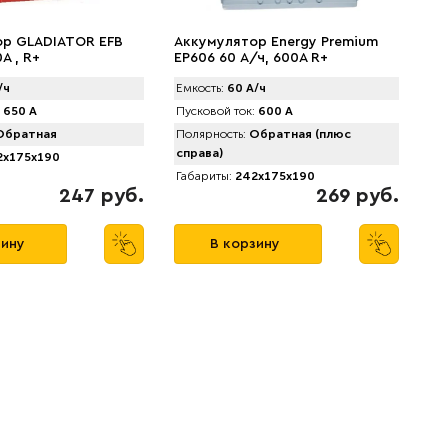
ор GLADIATOR EFB
Аккумулятор Energy Premium
A , R+
EP606 60 А/ч, 600A R+
/ч
Емкость:
60 А/ч
650 А
Пусковой ток:
600 А
братная
Полярность:
Обратная (плюс
справа)
x175x190
Габариты:
242x175x190
247 руб.
269 руб.
зину
В корзину