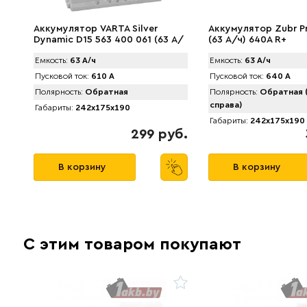
Аккумулятор VARTA Silver
Аккумулятор Zubr 
Dynamic D15 563 400 061 (63 А/
(63 А/ч) 640А R+
ч) 610А
Емкость:
63 А/ч
Емкость:
63 А/ч
Пусковой ток:
610 А
Пусковой ток:
640 А
Полярность:
Обратная
Полярность:
Обратная 
справа)
Габариты:
242x175x190
Габариты:
242x175x190
299 руб.
В корзину
В корзину
С этим товаром покупают