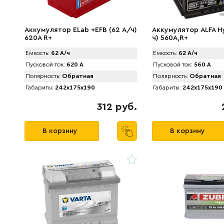
Аккумулятор ELab +EFB (62 А/ч)
Аккумулятор ALFA H
620A R+
ч) 560A,R+
Емкость:
62 А/ч
Емкость:
62 А/ч
Пусковой ток:
620 А
Пусковой ток:
560 А
Полярность:
Обратная
Полярность:
Обратная
Габариты:
242x175x190
Габариты:
242x175x190
312 руб.
В корзину
В корзину