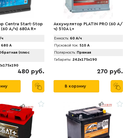
р Centra Start-Stop
Аккумулятор PLATIN PRO (60 А/
(60 А/ч) 680A R+
ч) 510A L+
/ч
Емкость:
60 А/ч
680 А
Пусковой ток:
510 А
братная (плюс
Полярность:
Прямая
Габариты:
242x175x190
x175x190
480 руб.
270 руб.
зину
В корзину