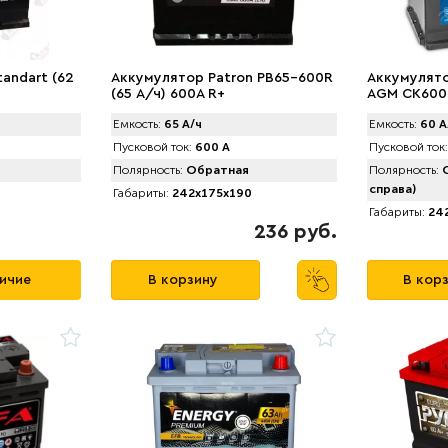
andart (62
Аккумулятор Patron PB65-600R
Аккумулято
(65 А/ч) 600A R+
AGM CK600 
Емкость:
65 А/ч
Емкость:
60 А
Пусковой ток:
600 А
Пусковой ток:
Полярность:
Обратная
Полярность:
О
справа)
Габариты:
242x175x190
Габариты:
242
236 руб.
личие
В корзину
В кор