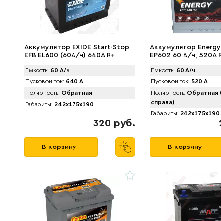
Аккумулятор EXIDE Start-Stop
Аккумулятор Energy
EFB EL600 (60А/ч) 640A R+
EP602 60 А/ч, 520A 
Емкость:
60 А/ч
Емкость:
60 А/ч
Пусковой ток:
640 А
Пусковой ток:
520 А
Полярность:
Обратная
Полярность:
Обратная 
справа)
Габариты:
242x175x190
Габариты:
242x175x190
320 руб.
В корзину
В корзину