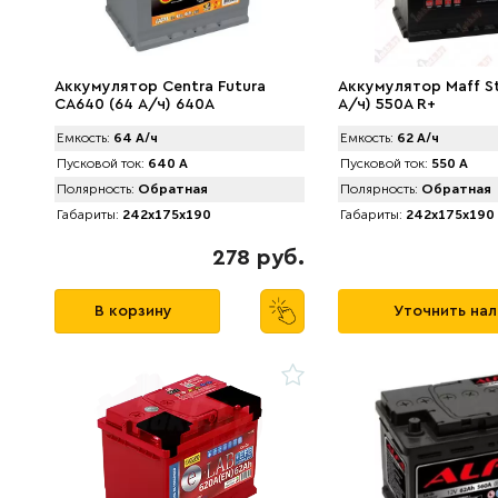
Аккумулятор Centra Futura
Аккумулятор Maff St
CA640 (64 А/ч) 640A
А/ч) 550А R+
Емкость:
64 А/ч
Емкость:
62 А/ч
Пусковой ток:
640 А
Пусковой ток:
550 А
Полярность:
Обратная
Полярность:
Обратная
Габариты:
242x175x190
Габариты:
242x175x190
278 руб.
В корзину
Уточнить на