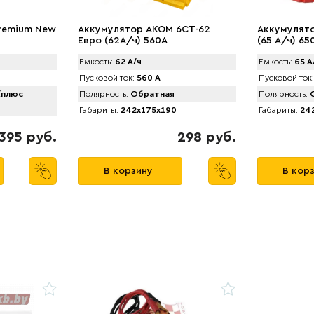
Premium New
Аккумулятор AKOM 6CT-62
Аккумулят
Евро (62А/ч) 560А
(65 А/ч) 650
Емкость:
62 А/ч
Емкость:
65 А
Пусковой ток:
560 А
Пусковой ток:
(плюс
Полярность:
Обратная
Полярность:
О
Габариты:
242x175x190
Габариты:
242
395 руб.
298 руб.
В корзину
В кор