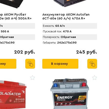
ор AКОМ Русбат
Аккумулятор AKOM Autofan
е (60 А·Ч) 500A R+
6СТ-60e (60 А/ч) 470А R+
/ч
Емкость:
60 А/ч
500 А
Пусковой ток:
470 А
братная
Полярность:
Обратная
x175x190
Габариты:
242x175x190
202 руб.
245 руб.
зину
В корзину