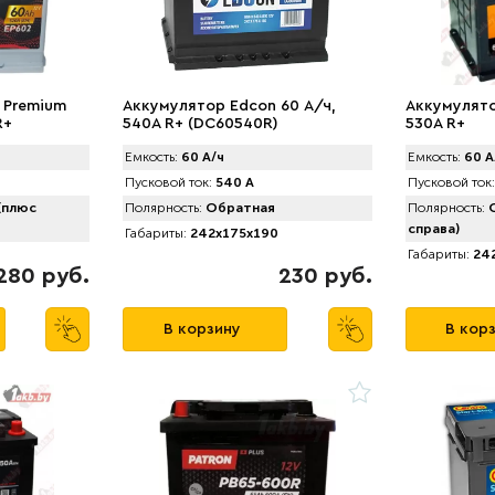
 Premium
Аккумулятор Edcon 60 А/ч,
Аккумулято
R+
540A R+ (DC60540R)
530A R+
Емкость:
60 А/ч
Емкость:
60 А
Пусковой ток:
540 А
Пусковой ток:
(плюс
Полярность:
Обратная
Полярность:
О
справа)
Габариты:
242x175x190
Габариты:
242
280 руб.
230 руб.
В корзину
В кор