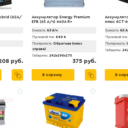
ybrid (62А/
Аккумулятор Energy Premium
Аккумулят
EFB (63 А/ч) 640A R+
плюс 6СТ-60
Емкость:
63 А/ч
Емкость:
60 А
Пусковой ток:
640 А
Пусковой ток:
Полярность:
Обратная (плюс
Полярность:
О
справа)
Габариты:
242
Габариты:
242x190x175
208 руб.
375 руб.
В корзину
В кор