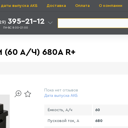
 даты выпуска АКБ
Доставка
Оплата
О компании
395-21-12
29)
ПН-ВС 8:00-21:00
(60 A/Ч) 680A R+
Пока нет отзывов
Дата выпуска АКБ
Ёмкость, А/ч
60
Пусковой ток, А
680