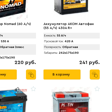
р Nomad (60 А/ч)
Аккумулятор AКОМ Автофан
(55 А/ч) 430A R+
/ч
Емкость:
55 А/ч
530 А
Пусковой ток:
420 А
братная (плюс
Полярность:
Обратная
Габариты:
242x175x190
x175x190
220 руб.
241 руб.
зину
В корзину