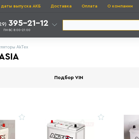
 даты выпуска АКБ
Доставка
Оплата
О компании
395-21-12
29)
ПН-ВС 8:00-21:00
уляторы AkTex
ASIA
Подбор VIN