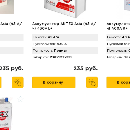
Asia (45 А/
Аккумулятор AKTEX Asia (45 А/
Аккумулято
ч) 430A L+
ч) 400A R+
Емкость:
45 А/ч
Емкость:
40 А
Пусковой ток:
430 А
Пусковой ток:
Полярность:
Прямая
Полярность:
О
Габариты:
238x127x225
Габариты:
187
235 руб.
235 руб.
В корзину
В кор