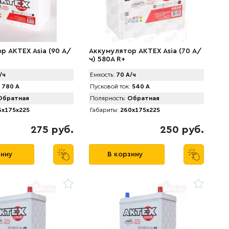
р AKTEX Asia (90 А/
Аккумулятор AKTEX Asia (70 А/
ч) 580A R+
/ч
Емкость:
70 А/ч
780 А
Пусковой ток:
540 А
братная
Полярность:
Обратная
x175x225
Габариты:
260x175x225
275 руб.
250 руб.
зину
В корзину