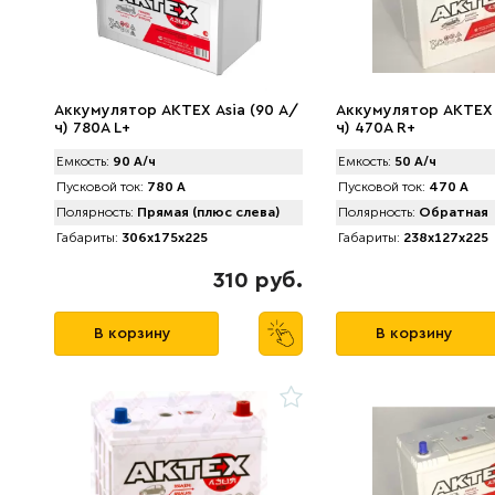
Аккумулятор АКТЕХ Asia (90 А/
Аккумулятор AКTEX 
ч) 780A L+
ч) 470A R+
Емкость:
90 А/ч
Емкость:
50 А/ч
Пусковой ток:
780 А
Пусковой ток:
470 А
Полярность:
Прямая (плюс слева)
Полярность:
Обратная
Габариты:
306x175x225
Габариты:
238x127x225
310 руб.
В корзину
В корзину