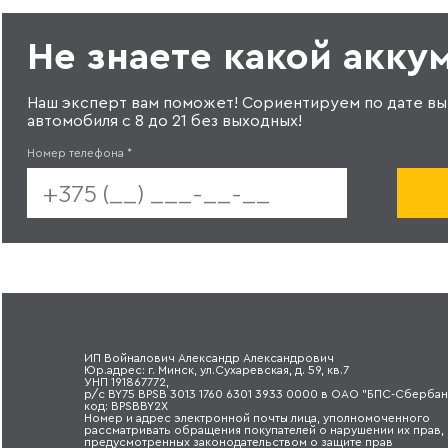
Не знаете какой акку
Наш эксперт вам поможет! Сориентируем по дате вы
автомобиля с 8 до 21 без выходных!
Номер телефона
*
ИП Войналович Александр Александрович
Юр.адрес: г. Минск, ул.Сухаревская, д. 59, кв.7
УНП 191867772,
р/с BY75 BPSB 3013 1760 6301 3933 0000 в ОАО "БПС-Сбербан
код: BPSBBY2X
Номер и адрес электронной почты лица, уполномоченного
рассматривать обращения покупателей о нарушении их прав,
предусмотренных законодательством о защите прав