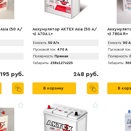
Asia (50 А/
Аккумулятор AКTEX Asia (50 А/
Аккумулято
ч) 470A L+
ч) 780A R+
Емкость:
50 А/ч
Емкость:
90 А
Пусковой ток:
470 А
Пусковой ток:
Полярность:
Прямая
Полярность:
О
Габариты:
238x127x225
Габариты:
306
195 руб.
248 руб.
В корзину
В кор