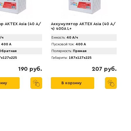
р AKTEX Asia (40 А/
Аккумулятор AKTEX Asia (40 А/
ч) 400A L+
/ч
Емкость:
40 А/ч
400 А
Пусковой ток:
400 А
братная
Полярность:
Прямая
x127x225
Габариты:
187x127x225
190 руб.
207 руб.
зину
В корзину