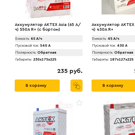
Аккумулятор AKTEX Asia (65 А/
Аккумулятор AKTEX 
ч) 550A R+ (с бортом)
ч) 430A R+
Емкость:
65 А/ч
Емкость:
45 А/ч
Пусковой ток:
540 А
Пусковой ток:
430 А
Полярность:
Обратная
Полярность:
Обратная
Габариты:
230x175x225
Габариты:
187x127x225
235 руб.
В корзину
В корзину