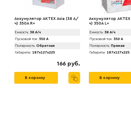
Аккумулятор AKTEX Asia (38 А/
Аккумулятор AKTEX A
ч) 350A R+
ч) 350A L+
Емкость:
38 А/ч
Емкость:
38 А/ч
Пусковой ток:
350 А
Пусковой ток:
350 А
Полярность:
Обратная
Полярность:
Прямая
Габариты:
187x127x225
Габариты:
187x127x225
166 руб.
В корзину
В корзину