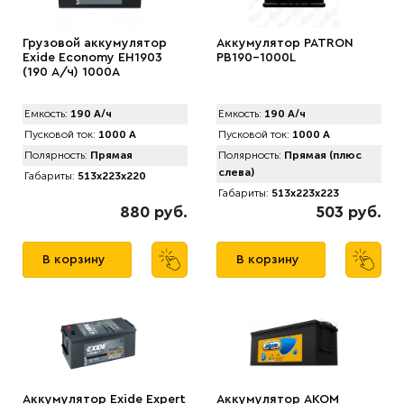
Грузовой аккумулятор
Аккумулятор PATRON
Exide Economy EH1903
PB190-1000L
(190 А/ч) 1000A
Емкость:
190 А/ч
Емкость:
190 А/ч
Пусковой ток:
1000 А
Пусковой ток:
1000 А
Полярность:
Прямая
Полярность:
Прямая (плюс
слева)
Габариты:
513x223x220
Габариты:
513x223x223
880 руб.
503 руб.
В корзину
В корзину
Аккумулятор Exide Expert
Аккумулятор AКОМ