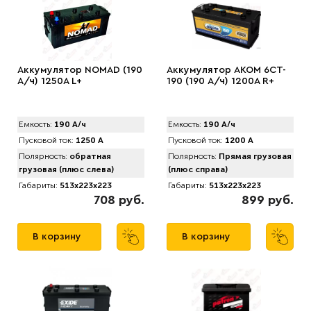
Аккумулятор NOMAD (190
Аккумулятор AKOM 6CT-
А/ч) 1250A L+
190 (190 А/ч) 1200А R+
Емкость:
190 А/ч
Емкость:
190 А/ч
Пусковой ток:
1250 А
Пусковой ток:
1200 А
Полярность:
обратная
Полярность:
Прямая грузовая
грузовая (плюс слева)
(плюс справа)
Габариты:
513x223x223
Габариты:
513x223x223
708 руб.
899 руб.
В корзину
В корзину