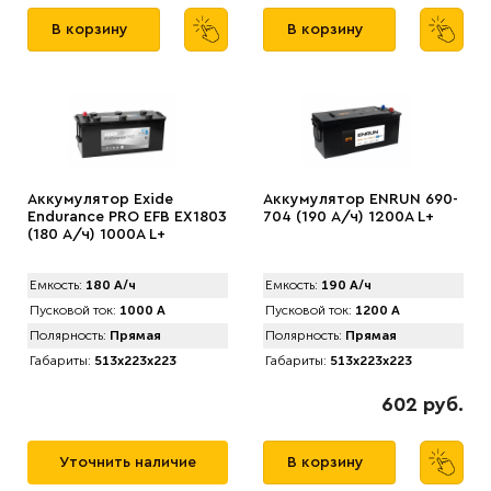
В корзину
В корзину
Аккумулятор Exide
Аккумулятор ENRUN 690-
Endurance PRO EFB EX1803
704 (190 А/ч) 1200A L+
(180 А/ч) 1000А L+
Емкость:
180 А/ч
Емкость:
190 А/ч
Пусковой ток:
1000 А
Пусковой ток:
1200 А
Полярность:
Прямая
Полярность:
Прямая
Габариты:
513x223x223
Габариты:
513x223x223
602 руб.
Уточнить наличие
В корзину