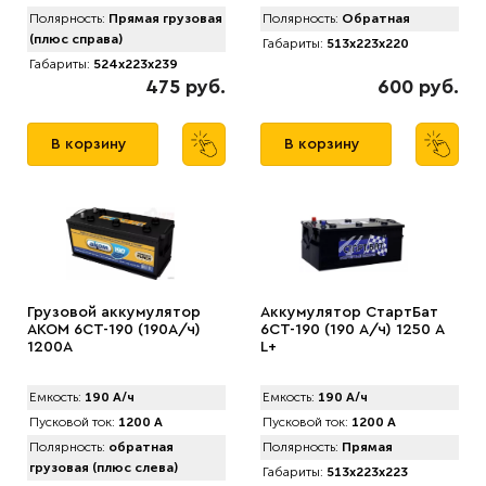
Полярность:
Прямая грузовая
Полярность:
Обратная
(плюс справа)
Габариты:
513x223x220
Габариты:
524x223x239
475 руб.
600 руб.
В корзину
В корзину
Грузовой аккумулятор
Аккумулятор СтартБат
AKOM 6CT-190 (190А/ч)
6СТ-190 (190 А/ч) 1250 А
1200А
L+
Емкость:
190 А/ч
Емкость:
190 А/ч
Пусковой ток:
1200 А
Пусковой ток:
1200 А
Полярность:
обратная
Полярность:
Прямая
грузовая (плюс слева)
Габариты:
513x223x223