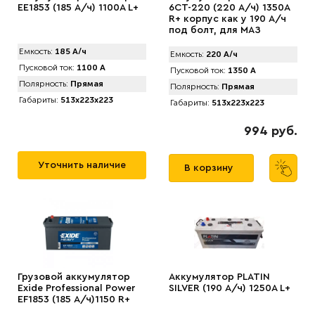
EE1853 (185 А/ч) 1100A L+
6СТ-220 (220 А/ч) 1350A
R+ корпус как у 190 А/ч
под болт, для МАЗ
Емкость:
185 А/ч
Емкость:
220 А/ч
Пусковой ток:
1100 А
Пусковой ток:
1350 А
Полярность:
Прямая
Полярность:
Прямая
Габариты:
513x223x223
Габариты:
513x223x223
994 руб.
Уточнить наличие
В корзину
Грузовой аккумулятор
Аккумулятор PLATIN
Exide Professional Power
SILVER (190 А/ч) 1250A L+
EF1853 (185 А/ч)1150 R+