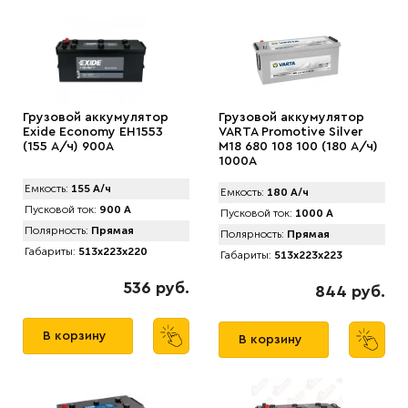
Грузовой аккумулятор
Грузовой аккумулятор
Exide Economy EH1553
VARTA Promotive Silver
(155 А/ч) 900A
M18 680 108 100 (180 А/ч)
1000А
Емкость:
155 А/ч
Емкость:
180 А/ч
Пусковой ток:
900 А
Пусковой ток:
1000 А
Полярность:
Прямая
Полярность:
Прямая
Габариты:
513x223x220
Габариты:
513x223x223
536 руб.
844 руб.
В корзину
В корзину