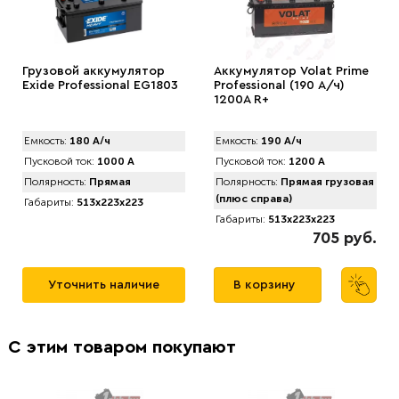
Грузовой аккумулятор
Аккумулятор Volat Prime
Exide Professional EG1803
Professional (190 А/ч)
1200A R+
Емкость:
180 А/ч
Емкость:
190 А/ч
Пусковой ток:
1000 А
Пусковой ток:
1200 А
Полярность:
Прямая
Полярность:
Прямая грузовая
(плюс справа)
Габариты:
513x223x223
Габариты:
513x223x223
705 руб.
Уточнить наличие
В корзину
С этим товаром покупают