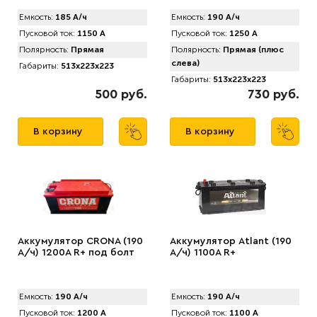
Емкость:
185 А/ч
Емкость:
190 А/ч
Пусковой ток:
1150 А
Пусковой ток:
1250 А
Полярность:
Прямая
Полярность:
Прямая (плюс
слева)
Габариты:
513x223x223
Габариты:
513x223x223
500 руб.
730 руб.
В корзину
В корзину
Аккумулятор CRONA (190
Аккумулятор Atlant (190
А/ч) 1200A R+ под болт
А/ч) 1100A R+
Емкость:
190 А/ч
Емкость:
190 А/ч
Пусковой ток:
1200 А
Пусковой ток:
1100 А