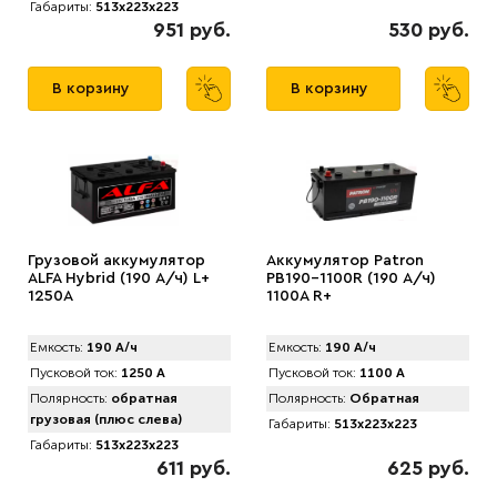
Габариты:
513x223x223
951 руб.
530 руб.
В корзину
В корзину
Грузовой аккумулятор
Аккумулятор Patron
ALFA Hybrid (190 А/ч) L+
PB190-1100R (190 А/ч)
1250A
1100A R+
Емкость:
190 А/ч
Емкость:
190 А/ч
Пусковой ток:
1250 А
Пусковой ток:
1100 А
Полярность:
обратная
Полярность:
Обратная
грузовая (плюс слева)
Габариты:
513x223x223
Габариты:
513x223x223
611 руб.
625 руб.