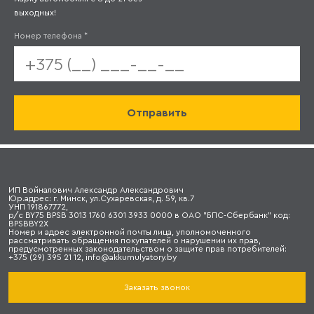
выходных!
Номер телефона
*
ИП Войналович Александр Александрович
Юр.адрес: г. Минск, ул.Сухаревская, д. 59, кв.7
УНП 191867772,
р/с BY75 BPSB 3013 1760 6301 3933 0000 в ОАО "БПС-Сбербанк" код:
BPSBBY2X
Номер и адрес электронной почты лица, уполномоченного
рассматривать обращения покупателей о нарушении их прав,
предусмотренных законодательством о защите прав потребителей:
+375 (29) 395 21 12, info@akkumulyatory.by
Заказать звонок