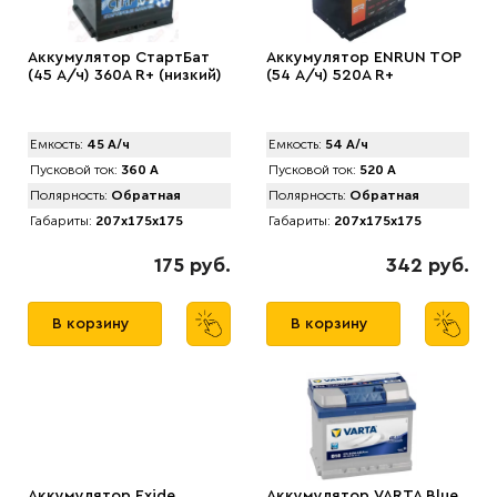
Аккумулятор СтартБат
Аккумулятор ENRUN TOP
(45 А/ч) 360А R+ (низкий)
(54 А/ч) 520A R+
Емкость:
45 А/ч
Емкость:
54 А/ч
Пусковой ток:
360 А
Пусковой ток:
520 А
Полярность:
Обратная
Полярность:
Обратная
Габариты:
207x175x175
Габариты:
207x175x175
175 руб.
342 руб.
В корзину
В корзину
Аккумулятор Exide
Аккумулятор VARTA Blue