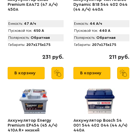
Premium EA472 (47 А/ч)
Dynamic B18 544 402 044
450A
(44 А/ч) 440А
Емкость:
47 А/ч
Емкость:
44 А/ч
Пусковой ток:
450 А
Пусковой ток:
440 А
Полярность:
Обратная
Полярность:
Обратная
Габариты:
207x175x175
Габариты:
207x175x175
231 руб.
211 руб.
В корзину
В корзину
Аккумулятор Energy
Аккумулятор Bosch S4
Premium EP454 (45 А/ч)
001 544 402 044 (44 А/ч)
410A R+ низкий
440A