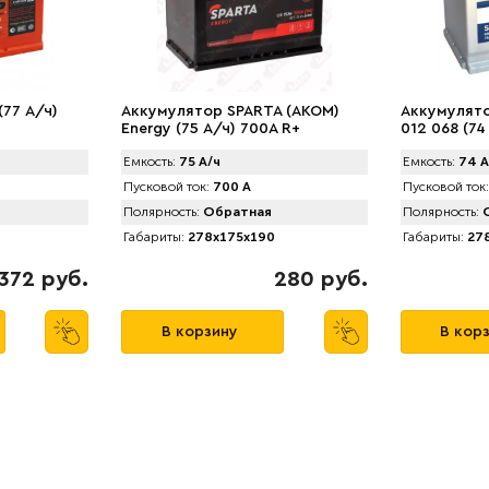
(77 А/ч)
Аккумулятор SPARTA (АKOM)
Аккумулято
Energy (75 А/ч) 700A R+
012 068 (74
Емкость:
75 А/ч
Емкость:
74 А
Пусковой ток:
700 А
Пусковой ток:
Полярность:
Обратная
Полярность:
О
Габариты:
278x175x190
Габариты:
278
372 руб.
280 руб.
В корзину
В кор