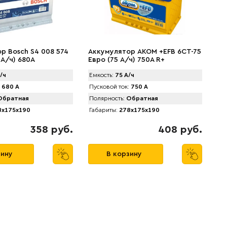
р Bosch S4 008 574
Аккумулятор AКОМ +EFB 6CT-75
 А/ч) 680A
Евро (75 А/ч) 750А R+
/ч
Емкость:
75 А/ч
680 А
Пусковой ток:
750 А
братная
Полярность:
Обратная
x175x190
Габариты:
278x175x190
358 руб.
408 руб.
зину
В корзину