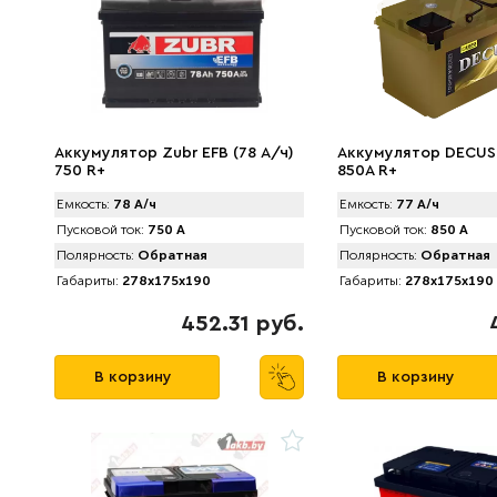
Аккумулятор Zubr EFB (78 А/ч)
Аккумулятор DECUS 
750 R+
850A R+
Емкость:
78 А/ч
Емкость:
77 А/ч
Пусковой ток:
750 А
Пусковой ток:
850 А
Полярность:
Обратная
Полярность:
Обратная
Габариты:
278x175x190
Габариты:
278x175x190
452.31 руб.
В корзину
В корзину