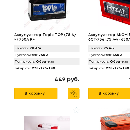
Аккумулятор Topla TOP (78 А/
Аккумулятор AKOM 
ч) 750А R+
6СТ-75е (75 А·ч) 650
Емкость:
78 А/ч
Емкость:
75 А/ч
Пусковой ток:
750 А
Пусковой ток:
650 А
Полярность:
Обратная
Полярность:
Обратная
Габариты:
278x175x190
Габариты:
278x175x190
449 руб.
В корзину
В корзину