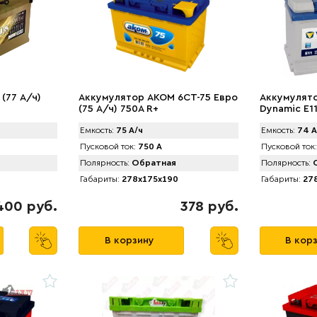
(77 А/ч)
Аккумулятор AКОМ 6CT-75 Евро
Аккумулято
(75 А/ч) 750А R+
Dynamic E11
ч) 680А
Емкость:
75 А/ч
Емкость:
74 А
Пусковой ток:
750 А
Пусковой ток:
Полярность:
Обратная
Полярность:
О
Габариты:
278x175x190
Габариты:
278
400 руб.
378 руб.
В корзину
В кор