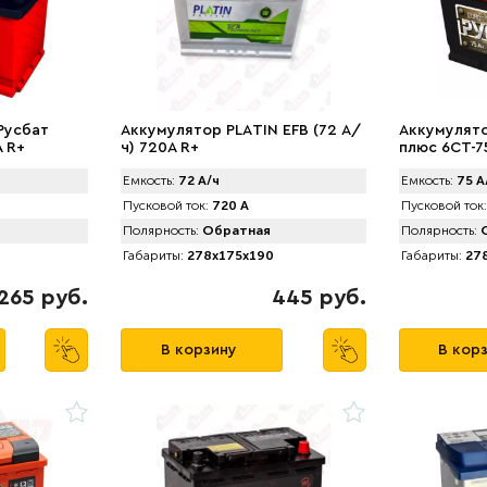
Русбат
Аккумулятор PLАTIN EFB (72 А/
Аккумулят
A R+
ч) 720A R+
плюс 6СТ-75
Емкость:
72 А/ч
Емкость:
75 А
Пусковой ток:
720 А
Пусковой ток:
Полярность:
Обратная
Полярность:
О
Габариты:
278x175x190
Габариты:
278
265 руб.
445 руб.
В корзину
В кор