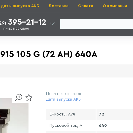
 даты выпуска АКБ
Доставка
Оплата
О компании
395-21-12
29)
ПН-ВС 8:00-21:00
15 105 G (72 AH) 640A
Пока нет отзывов
Дата выпуска АКБ
Ёмкость, А/ч
72
Пусковой ток, А
640