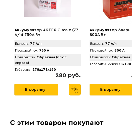
Аккумулятор АКТЕХ Classic (77
Аккумулятор Зверь 
А/ч) 750A R+
800A R+
Емкость:
77 А/ч
Емкость:
77 А/ч
Пусковой ток:
750 А
Пусковой ток:
800 А
Полярность:
Обратная (плюс
Полярность:
Обратная
справа)
Габариты:
278x175x190
Габариты:
278x175x190
280 руб.
В корзину
В корзину
С этим товаром покупают