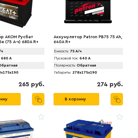
ор AKOM Русбат
Аккумулятор Patron PB75 75 Ah,
е (75 А·ч) 680A R+
640A R+
/ч
Емкость:
75 А/ч
680 А
Пусковой ток:
640 А
братная
Полярность:
Обратная
x175x190
Габариты:
278x175x190
265 руб.
274 руб.
зину
В корзину