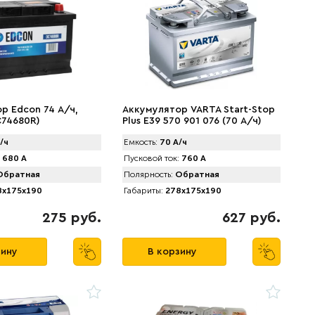
р Edcon 74 А/ч,
Аккумулятор VARTA Start-Stop
C74680R)
Plus E39 570 901 076 (70 А/ч)
760А
/ч
Емкость:
70 А/ч
680 А
Пусковой ток:
760 А
братная
Полярность:
Обратная
x175x190
Габариты:
278x175x190
275 руб.
627 руб.
зину
В корзину