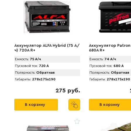
Аккумулятор ALFA Hybrid (75 А/
Аккумулятор Patron 
ч) 720A R+
680A R+
Емкость:
75 А/ч
Емкость:
74 А/ч
Пусковой ток:
720 А
Пусковой ток:
680 А
Полярность:
Обратная
Полярность:
Обратная
Габариты:
278x175x190
Габариты:
278x175x190
275 руб.
В корзину
В корзину