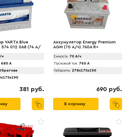
р VARTA Blue
Аккумулятор Energy Premium
 574 012 068 (74 А/
AGM (70 А/ч) 760A R+
/ч
Емкость:
70 А/ч
680 А
Пусковой ток:
760 А
братная
Габариты:
278x175x190
x175x190
381 руб.
690 руб.
зину
В корзину