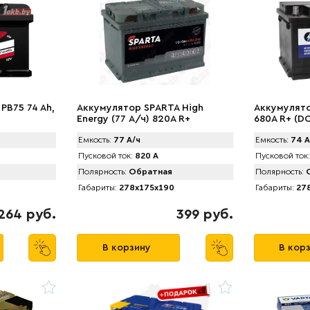
PB75 74 Ah,
Аккумулятор SPАRTA High
Аккумулято
Energy (77 А/ч) 820A R+
680A R+ (D
Емкость:
77 А/ч
Емкость:
74 А
Пусковой ток:
820 А
Пусковой ток:
Полярность:
Обратная
Полярность:
О
Габариты:
278x175x190
Габариты:
278
264 руб.
399 руб.
В корзину
В кор