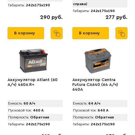
справа)
Габариты:
242x175x190
Габариты:
242x175x190
290 руб.
277 руб.
В корзину
В корзину
Аккумулятор Atlant (60
Аккумулятор Centra
А/ч) 460A R+
Futura CA640 (64 А/ч)
640A
Емкость:
60 А/ч
Емкость:
64 А/ч
Пусковой ток:
460 А
Пусковой ток:
640 А
Полярность:
Обратная
Полярность:
Обратная
Габариты:
242x175x190
Габариты:
242x175x190