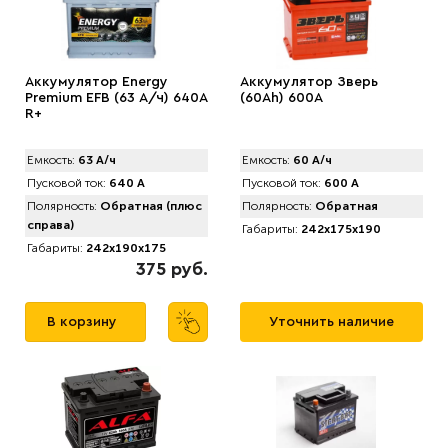
Аккумулятор Energy
Аккумулятор Зверь
Premium EFB (63 А/ч) 640A
(60Ah) 600A
R+
Емкость:
63 А/ч
Емкость:
60 А/ч
Пусковой ток:
640 А
Пусковой ток:
600 А
Полярность:
Обратная (плюс
Полярность:
Обратная
справа)
Габариты:
242x175x190
Габариты:
242x190x175
375 руб.
В корзину
Уточнить наличие