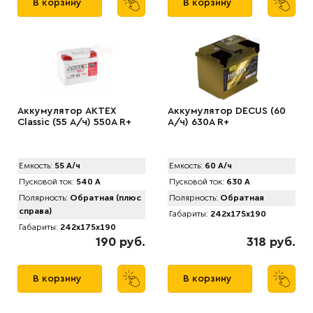
В корзину
В корзину
Аккумулятор АКТЕХ
Аккумулятор DECUS (60
Classic (55 А/ч) 550A R+
А/ч) 630A R+
Емкость:
55 А/ч
Емкость:
60 А/ч
Пусковой ток:
540 А
Пусковой ток:
630 А
Полярность:
Обратная (плюс
Полярность:
Обратная
справа)
Габариты:
242x175x190
Габариты:
242x175x190
190 руб.
318 руб.
В корзину
В корзину