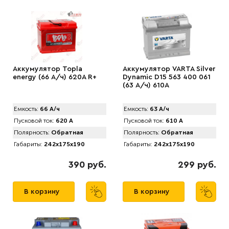
Аккумулятор Topla
Аккумулятор VARTA Silver
energy (66 А/ч) 620А R+
Dynamic D15 563 400 061
(63 А/ч) 610А
Емкость:
66 А/ч
Емкость:
63 А/ч
Пусковой ток:
620 А
Пусковой ток:
610 А
Полярность:
Обратная
Полярность:
Обратная
Габариты:
242x175x190
Габариты:
242x175x190
390 руб.
299 руб.
В корзину
В корзину