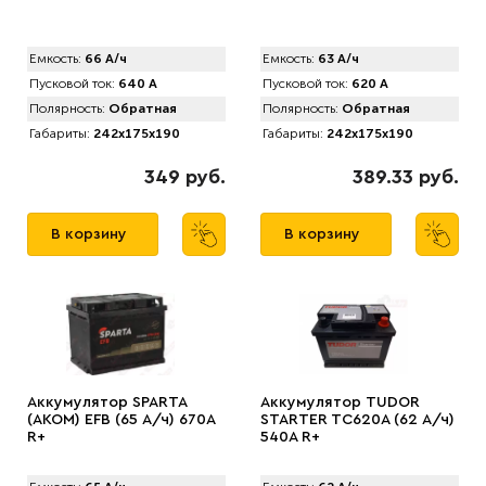
Емкость:
66 А/ч
Емкость:
63 А/ч
Пусковой ток:
640 А
Пусковой ток:
620 А
Полярность:
Обратная
Полярность:
Обратная
Габариты:
242x175x190
Габариты:
242x175x190
349 руб.
389.33 руб.
В корзину
В корзину
Аккумулятор SPARTA
Аккумулятор TUDOR
(АKOM) EFB (65 А/ч) 670A
STARTER TC620A (62 А/ч)
R+
540A R+