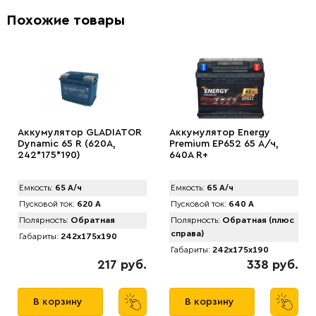
Похожие товары
Аккумулятор GLАDIATOR
Аккумулятор Energy
Dynamic 65 R (620A,
Premium EP652 65 А/ч,
242*175*190)
640A R+
Емкость:
65 А/ч
Емкость:
65 А/ч
Пусковой ток:
620 А
Пусковой ток:
640 А
Полярность:
Обратная
Полярность:
Обратная (плюс
справа)
Габариты:
242x175x190
Габариты:
242x175x190
217 руб.
338 руб.
В корзину
В корзину