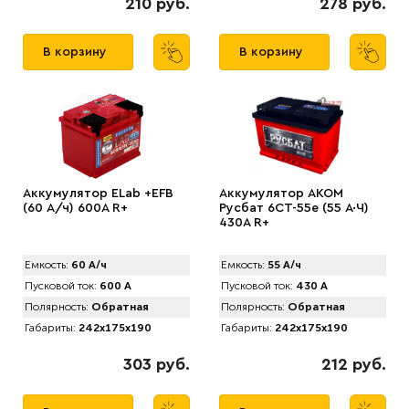
210 руб.
278 руб.
В корзину
В корзину
Аккумулятор ELab +EFB
Аккумулятор AКОМ
(60 А/ч) 600A R+
Русбат 6СТ-55е (55 А·Ч)
430A R+
Емкость:
60 А/ч
Емкость:
55 А/ч
Пусковой ток:
600 А
Пусковой ток:
430 А
Полярность:
Обратная
Полярность:
Обратная
Габариты:
242x175x190
Габариты:
242x175x190
303 руб.
212 руб.