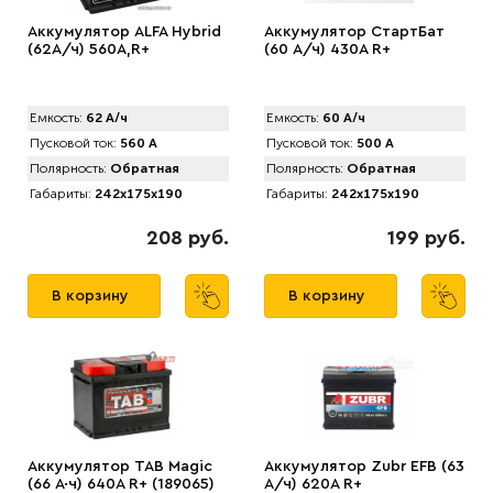
Аккумулятор ALFA Hybrid
Аккумулятор СтартБат
(62А/ч) 560A,R+
(60 А/ч) 430А R+
Емкость:
62 А/ч
Емкость:
60 А/ч
Пусковой ток:
560 А
Пусковой ток:
500 А
Полярность:
Обратная
Полярность:
Обратная
Габариты:
242x175x190
Габариты:
242x175x190
208 руб.
199 руб.
В корзину
В корзину
Аккумулятор TAB Magic
Аккумулятор Zubr EFB (63
(66 А·ч) 640A R+ (189065)
А/ч) 620А R+