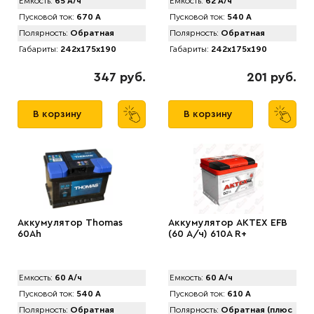
Емкость:
65 А/ч
Емкость:
62 А/ч
Пусковой ток:
670 А
Пусковой ток:
540 А
Полярность:
Обратная
Полярность:
Обратная
Габариты:
242x175x190
Габариты:
242x175x190
347 руб.
201 руб.
В корзину
В корзину
Аккумулятор Thomas
Аккумулятор АКТЕХ EFB
60Ah
(60 А/ч) 610A R+
Емкость:
60 А/ч
Емкость:
60 А/ч
Пусковой ток:
540 А
Пусковой ток:
610 А
Полярность:
Обратная
Полярность:
Обратная (плюс