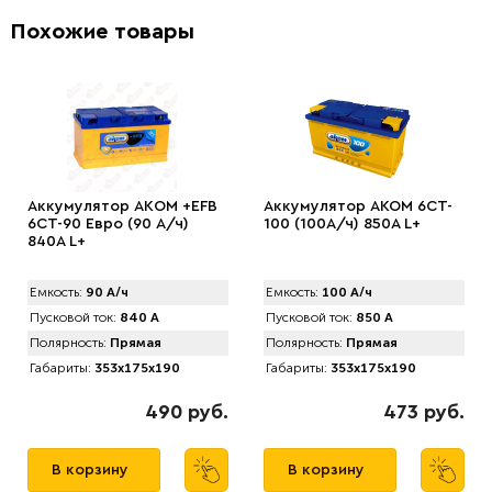
Похожие товары
Аккумулятор AКOM +EFB
Аккумулятор AKOM 6CT-
6CT-90 Евро (90 А/ч)
100 (100А/ч) 850А L+
840А L+
Емкость:
90 А/ч
Емкость:
100 А/ч
Пусковой ток:
840 А
Пусковой ток:
850 А
Полярность:
Прямая
Полярность:
Прямая
Габариты:
353x175x190
Габариты:
353x175x190
490 руб.
473 руб.
В корзину
В корзину