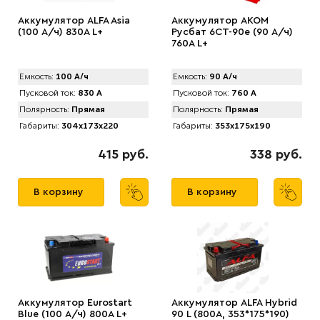
Аккумулятор АLFA Asia
Аккумулятор AKOM
(100 А/ч) 830A L+
Русбат 6СТ-90е (90 А/ч)
760A L+
Емкость:
100 А/ч
Емкость:
90 А/ч
Пусковой ток:
830 А
Пусковой ток:
760 А
Полярность:
Прямая
Полярность:
Прямая
Габариты:
304x173x220
Габариты:
353x175x190
415 руб.
338 руб.
В корзину
В корзину
Аккумулятор Eurostart
Аккумулятор АLFA Hybrid
Blue (100 А/ч) 800А L+
90 L (800A, 353*175*190)