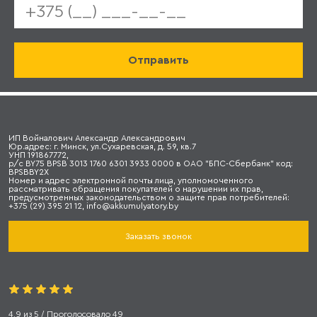
ИП Войналович Александр Александрович
Юр.адрес: г. Минск, ул.Сухаревская, д. 59, кв.7
УНП 191867772,
р/с BY75 BPSB 3013 1760 6301 3933 0000 в ОАО "БПС-Сбербанк" код:
BPSBBY2X
Номер и адрес электронной почты лица, уполномоченного
рассматривать обращения покупателей о нарушении их прав,
предусмотренных законодательством о защите прав потребителей:
+375 (29) 395 21 12, info@akkumulyatory.by
Заказать звонок
4.9
из
5
/ Проголосовало
49