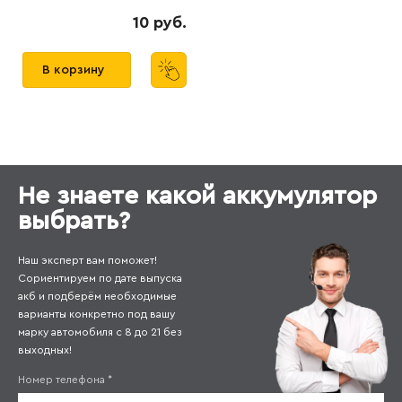
10 руб.
В корзину
Не знаете какой аккумулятор
выбрать?
Наш эксперт вам поможет!
Сориентируем по дате выпуска
акб и подберём необходимые
варианты конкретно под вашу
марку автомобиля с 8 до 21 без
выходных!
Номер телефона
*