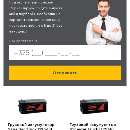
Наш эксперт вам поможет!
Сориентируем по дате выпуска
акб и подберём необходимые
варианты конкретно под вашу
марку автомобиля с 8 до 21 без
выходных!
Номер телефона
*
Грузовой аккумулятор
Грузовой аккумулятор
Sznajder Truck (125Ah)
Sznajder Truck (125Ah)