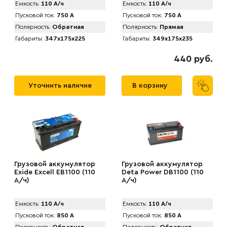
Емкость:
110 А/ч
Емкость:
110 А/ч
Пусковой ток:
750 А
Пусковой ток:
750 А
Полярность:
Обратная
Полярность:
Прямая
Габариты:
347x175x225
Габариты:
349x175x235
440 руб.
Уточнить наличие
В корзину
Грузовой аккумулятор
Грузовой аккумулятор
Exide Excell EB1100 (110
Deta Power DB1100 (110
А/ч)
А/ч)
Емкость:
110 А/ч
Емкость:
110 А/ч
Пусковой ток:
850 А
Пусковой ток:
850 А