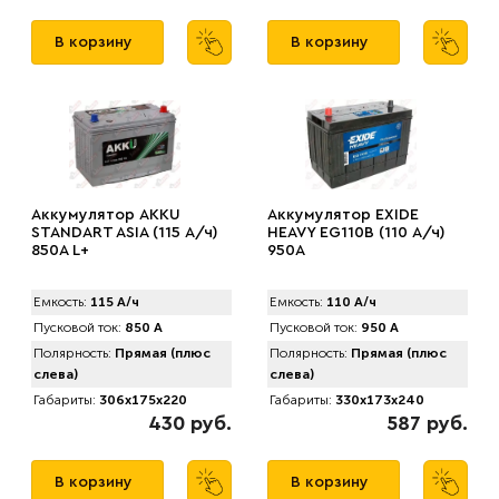
В корзину
В корзину
Аккумулятор AKKU
Аккумулятор EXIDE
STANDART ASIA (115 А/ч)
HEAVY EG110B (110 А/ч)
850A L+
950A
Емкость:
115 А/ч
Емкость:
110 А/ч
Пусковой ток:
850 А
Пусковой ток:
950 А
Полярность:
Прямая (плюс
Полярность:
Прямая (плюс
слева)
слева)
Габариты:
306x175x220
Габариты:
330x173x240
430 руб.
587 руб.
В корзину
В корзину