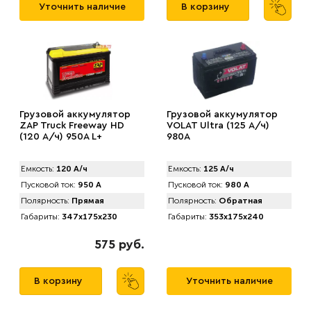
Уточнить наличие
В корзину
Грузовой аккумулятор
Грузовой аккумулятор
ZAP Truck Freeway HD
VOLAT Ultra (125 А/ч)
(120 А/ч) 950A L+
980А
Емкость:
120 А/ч
Емкость:
125 А/ч
Пусковой ток:
950 А
Пусковой ток:
980 А
Полярность:
Прямая
Полярность:
Обратная
Габариты:
347x175x230
Габариты:
353x175x240
575 руб.
В корзину
Уточнить наличие