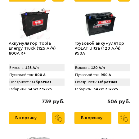
Аккумулятор Topla
Грузовой аккумулятор
Energy Truck (125 А/ч)
VOLAT Ultra (120 А/ч)
800A R+
950А
Емкость:
125 А/ч
Емкость:
120 А/ч
Пусковой ток:
800 А
Пусковой ток:
950 А
Полярность:
Обратная
Полярность:
Обратная
Габариты:
343x173x275
Габариты:
347x175x225
739 руб.
506 руб.
В корзину
В корзину