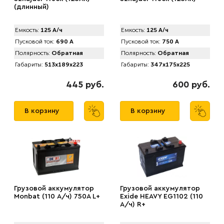
(длинный)
Емкость:
125 А/ч
Емкость:
125 А/ч
Пусковой ток:
690 А
Пусковой ток:
750 А
Полярность:
Обратная
Полярность:
Обратная
Габариты:
513x189x223
Габариты:
347x175x225
445 руб.
600 руб.
В корзину
В корзину
Грузовой аккумулятор
Грузовой аккумулятор
Monbat (110 А/ч) 750A L+
Exide HEAVY EG1102 (110
А/ч) R+