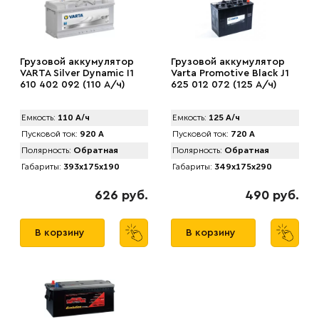
Грузовой аккумулятор
Грузовой аккумулятор
VARTA Silver Dynamic I1
Varta Promotive Black J1
610 402 092 (110 А/ч)
625 012 072 (125 А/ч)
Емкость:
110 А/ч
Емкость:
125 А/ч
Пусковой ток:
920 А
Пусковой ток:
720 А
Полярность:
Обратная
Полярность:
Обратная
Габариты:
393x175x190
Габариты:
349x175x290
626 руб.
490 руб.
В корзину
В корзину