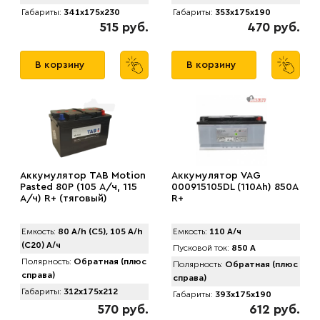
Габариты:
341x175x230
Габариты:
353x175x190
515 руб.
470 руб.
В корзину
В корзину
Аккумулятор TAB Motion
Аккумулятор VAG
Pasted 80P (105 А/ч, 115
000915105DL (110Ah) 850A
А/ч) R+ (тяговый)
R+
Емкость:
80 A/h (C5), 105 A/h
Емкость:
110 А/ч
(C20) А/ч
Пусковой ток:
850 А
Полярность:
Обратная (плюс
Полярность:
Обратная (плюс
справа)
справа)
Габариты:
312x175x212
Габариты:
393x175x190
570 руб.
612 руб.