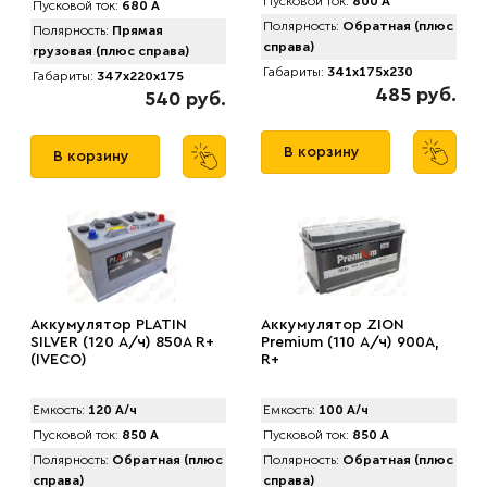
Пусковой ток:
800 А
Пусковой ток:
680 А
Полярность:
Обратная (плюс
Полярность:
Прямая
справа)
грузовая (плюс справа)
Габариты:
341x175x230
Габариты:
347x220x175
485 руб.
540 руб.
В корзину
В корзину
Аккумулятор PLATIN
Аккумулятор ZION
SILVER (120 А/ч) 850A R+
Premium (110 А/ч) 900А,
(IVECO)
R+
Емкость:
120 А/ч
Емкость:
100 А/ч
Пусковой ток:
850 А
Пусковой ток:
850 А
Полярность:
Обратная (плюс
Полярность:
Обратная (плюс
справа)
справа)