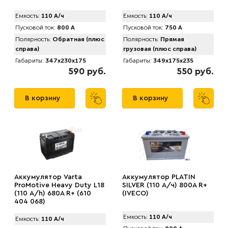
Емкость:
110 А/ч
Емкость:
110 А/ч
Пусковой ток:
800 А
Пусковой ток:
750 А
Полярность:
Обратная (плюс
Полярность:
Прямая
справа)
грузовая (плюс справа)
Габариты:
347x230x175
Габариты:
349x175x235
590 руб.
550 руб.
В корзину
В корзину
Аккумулятор Varta
Аккумулятор PLATIN
ProMotive Heavy Duty L18
SILVER (110 А/ч) 800A R+
(110 А/h) 680А R+ (610
(IVECO)
404 068)
Емкость:
110 А/ч
Емкость:
110 А/ч