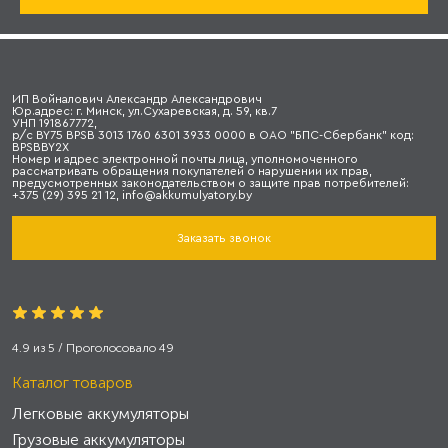
ИП Войналович Александр Александрович
Юр.адрес: г. Минск, ул.Сухаревская, д. 59, кв.7
УНП 191867772,
р/с BY75 BPSB 3013 1760 6301 3933 0000 в ОАО "БПС-Сбербанк" код:
BPSBBY2X
Номер и адрес электронной почты лица, уполномоченного
рассматривать обращения покупателей о нарушении их прав,
предусмотренных законодательством о защите прав потребителей:
+375 (29) 395 21 12, info@akkumulyatory.by
Заказать звонок
4.9
из
5
/ Проголосовало
49
Каталог товаров
Легковые аккумуляторы
Грузовые аккумуляторы