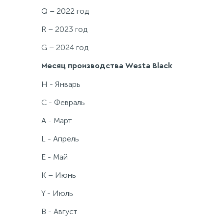
Q – 2022 год
R – 2023 год
G – 2024 год
Месяц производства Westa Black
H - Январь
C - Февраль
A - Март
L - Апрель
E - Май
K – Июнь
Y - Июль
B - Август