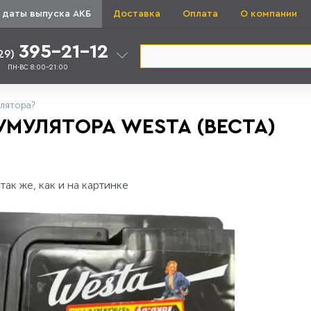
 даты выпуска АКБ
Доставка
Оплата
О компании
395-21-12
29)
ПН-ВС 8:00-21:00
улятора?
МУЛЯТОРА WESTA (ВЕСТА)
ак же, как и на картинке