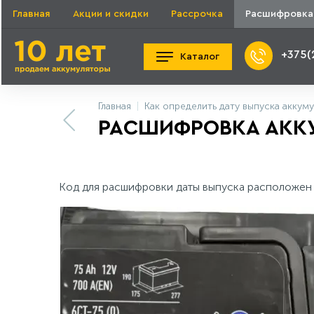
Главная
Акции и скидки
Рассрочка
Расшифровка
+375(
Каталог
Главная
Как определить дату выпуска аккум
РАСШИФРОВКА АККУ
Код для расшифровки даты выпуска расположен т