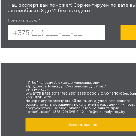
Наш эксперт вам поможет! Сориентируем по дате вы
автомобиля с 8 до 21 без выходных!
Номер телефона
*
ИП Войналович Александр Александрович
Юр.адрес: г. Минск, ул.Сухаревская, д. 59, кв.7
УНП 191867772,
р/с BY75 BPSB 3013 1760 6301 3933 0000 в ОАО "БПС-Сбербан
код: BPSBBY2X
Номер и адрес электронной почты лица, уполномоченного
рассматривать обращения покупателей о нарушении их прав,
предусмотренных законодательством о защите прав
потребителей: +375 (29) 395 21 12, info@akkumulyatory.by
Заказать звонок