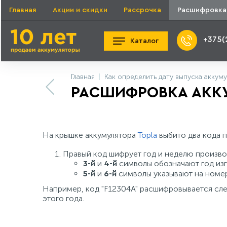
Главная
Акции и скидки
Рассрочка
Расшифровка
+375(
Каталог
Главная
Как определить дату выпуска аккум
РАСШИФРОВКА АККУ
На крышке аккумулятора
Topla
выбито два кода п
Правый код шифрует год и неделю произво
и
символы обозначают год изг
3-й
4-й
и
символы указывают на номер 
5-й
6-й
Например, код "F12304A" расшифровывается след
этого года.