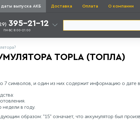
 даты выпуска АКБ
Доставка
Оплата
О компании
395-21-12
29)
ПН-ВС 8:00-21:00
улятора?
МУЛЯТОРА TOPLA (ТОПЛА)
о 7 символов, и один из них содержит информацию о дате в
дства:
отовления.
недели в году.
ующим образом: "15" означает, что аккумулятор был произве