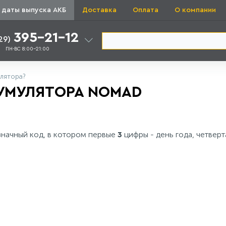
 даты выпуска АКБ
Доставка
Оплата
О компании
395-21-12
29)
ПН-ВС 8:00-21:00
улятора?
УМУЛЯТОРА NOMAD
начный код, в котором первые
цифры - день года, четверт
3