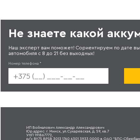
Не знаете какой акку
Наш эксперт вам поможет! Сориентируем по дате вы
автомобиля с 8 до 21 без выходных!
Номер телефона
*
ИП Войналович Александр Александрович
Юр.адрес: г. Минск, ул.Сухаревская, д. 59, кв.7
УНП 191867772,
р/с BY75 BPSB 3013 1760 6301 3933 0000 в ОАО "БПС-Сбербан