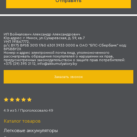
ИП Войналович Александр Александрович
Юр.адрес: г. Минск, ул.Сухаревская, д. 59, кв.7
УНП 191867772,
р/с BY75 BPSB 3013 1760 6301 3933 0000 в ОАО "БПС-Сбербанк" код:
BPSBBY2X
Номер и адрес электронной почты лица, уполномоченного
рассматривать обращения покупателей о нарушении их прав,
предусмотренных законодательством о защите прав потребителей:
+375 (29) 395 21 12, info@akkumulyatory.by
Заказать звонок
4.9
из
5
/ Проголосовало
49
Каталог товаров
Легковые аккумуляторы