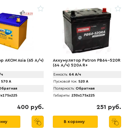
р AKOM Asia (65 А/ч)
Аккумулятор Patron PB64-520R
(64 А/ч) 520A R+
/ч
Емкость:
64 А/ч
570 А
Пусковой ток:
520 А
братная
Полярность:
Обратная
x175x225
Габариты:
230x175x225
400 руб.
251 руб.
зину
В корзину