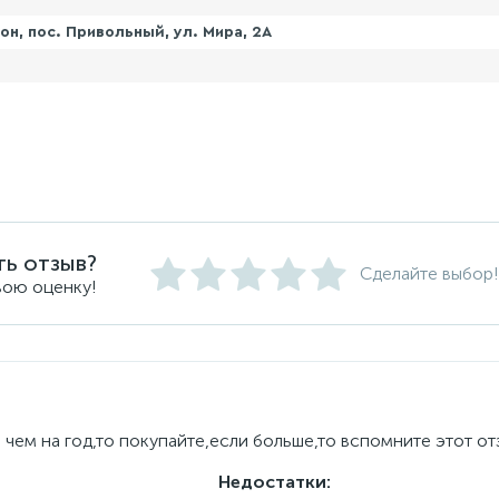
н, пос. Привольный, ул. Мира, 2А
ть отзыв?
Сделайте выбор!
вою оценку!
чем на год,то покупайте,если больше,то вспомните этот отзы
Недостатки: