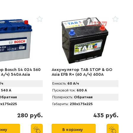
р Bosch S4 024 560
Аккумулятор TAB STOP & GO
 А/ч) 540A Asia
Asia EFB R+ (60 А/ч) 600А
/ч
Емкость:
60 А/ч
540 А
Пусковой ток:
600 А
братная
Полярность:
Обратная
x175x225
Габариты:
230x175x225
280 руб.
435 руб.
зину
В корзину