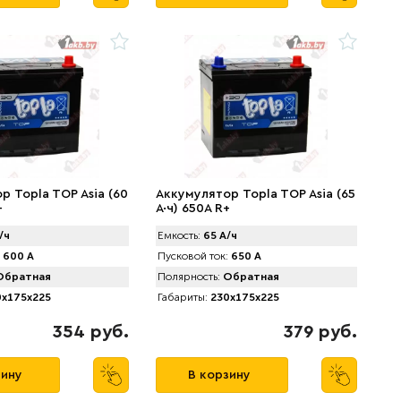
р Topla TOP Asia (60
Аккумулятор Topla TOP Asia (65
+
А·ч) 650A R+
/ч
Емкость:
65 А/ч
600 А
Пусковой ток:
650 А
братная
Полярность:
Обратная
x175x225
Габариты:
230x175x225
354 руб.
379 руб.
зину
В корзину