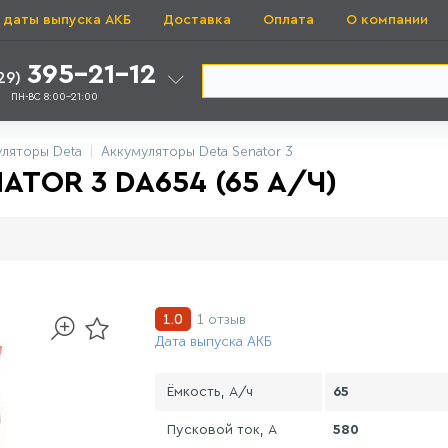
 даты выпуска АКБ
Доставка
Оплата
О компании
395-21-12
29)
ПН-ВС 8:00-21:00
ляторы Deta
Аккумуляторы Deta Senator 3
TOR 3 DA654 (65 А/Ч)
1 отзыв
1.0
Дата выпуска АКБ
Ёмкость, А/ч
65
Пусковой ток, А
580