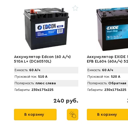
Аккумулятор Edcon (60 А/ч)
Аккумулятор EXIDE 
510A L+ (DC60510L)
EFB EL604 (60А/ч) 5
Емкость:
60 А/ч
Емкость:
60 А/ч
Пусковой ток:
510 А
Пусковой ток:
520 А
Полярность:
плюс слева
Полярность:
Обратная
Габариты:
230x175x225
Габариты:
230x175x225
240 руб.
В корзину
В корзину