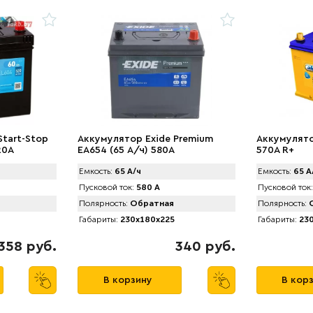
Start-Stop
Аккумулятор Exide Premium
Аккумулято
20A
EA654 (65 А/ч) 580A
570A R+
Емкость:
65 А/ч
Емкость:
65 А
Пусковой ток:
580 А
Пусковой ток:
Полярность:
Обратная
Полярность:
О
Габариты:
230x180x225
Габариты:
230
358 руб.
340 руб.
В корзину
В кор