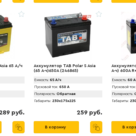
Asia 65 А/ч
Аккумулятор TAB Polar S Asia
Аккумулято
(65 А·ч)650А (246865)
А·ч) 600A R
Емкость:
65 А/ч
Емкость:
60 А
Пусковой ток:
650 А
Пусковой ток:
Полярность:
Обратная
Полярность:
О
Габариты:
230x175x225
Габариты:
230
289 руб.
259 руб.
В корзину
В кор