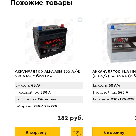
Похожие товары
Аккумулятор АLFA Asia (65 А/ч)
Аккумулятор PLATIN 
580A R+ с бортом
(60 А/ч) 560A R+ (с 
Емкость:
65 А/ч
Емкость:
60 А/ч
Пусковой ток:
580 А
Пусковой ток:
560 А
Полярность:
Обратная
Габариты:
230x175x225
Габариты:
230x173x220
282 руб.
В корзину
В корзину