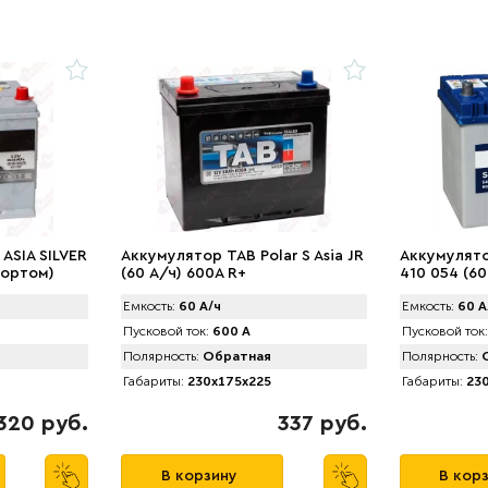
ASIA SILVER
Аккумулятор TAB Polar S Asia JR
Аккумулято
бортом)
(60 А/ч) 600А R+
410 054 (60
Емкость:
60 А/ч
Емкость:
60 А
Пусковой ток:
600 А
Пусковой ток:
Полярность:
Обратная
Полярность:
О
Габариты:
230x175x225
Габариты:
230
320 руб.
337 руб.
В корзину
В кор